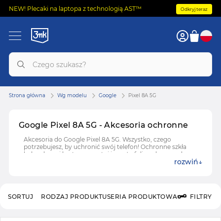
NEW! Plecaki na laptopa z technologią AST™
Odkryj teraz
Strona główna
Wg modelu
Google
Pixel 8A 5G
Google Pixel 8A 5G - Akcesoria ochronne
Akcesoria do Google Pixel 8A 5G. Wszystko, czego
potrzebujesz, by uchronić swój telefon! Ochronne szkła
hybrydowe i hartowane, etui i case'y, folie ochronne do
rozwiń
Akcesoria do Google Pixel 8A 5G.
SORTUJ
RODZAJ PRODUKTU
SERIA PRODUKTOWA
FILTRY