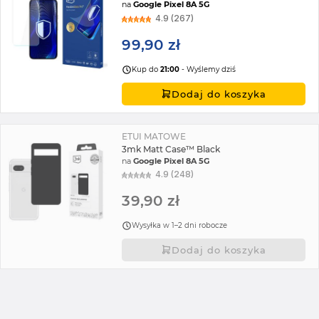
na
Google Pixel 8A 5G
4.9 (267)
99,90 zł
Kup do
21:00
- Wyślemy dziś
Dodaj do koszyka
ETUI MATOWE
3mk Matt Case™ Black
na
Google Pixel 8A 5G
4.9 (248)
39,90 zł
Wysyłka w 1–2 dni robocze
Dodaj do koszyka