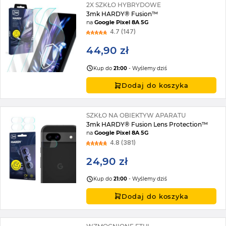
2X SZKŁO HYBRYDOWE
3mk HARDY® Fusion™
na
Google Pixel 8A 5G
4.7 (147)
44,90 zł
Kup do
21:00
- Wyślemy dziś
Dodaj do koszyka
SZKŁO NA OBIEKTYW APARATU
3mk HARDY® Fusion Lens Protection™
na
Google Pixel 8A 5G
4.8 (381)
24,90 zł
Kup do
21:00
- Wyślemy dziś
Dodaj do koszyka