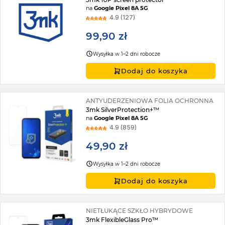
na
Google Pixel 8A 5G
4.9 (127)
99,90 zł
Wysyłka w 1–2 dni robocze
Dodaj do koszyka
ANTYUDERZENIOWA FOLIA OCHRONNA
3mk SilverProtection+™
na
Google Pixel 8A 5G
4.9 (859)
49,90 zł
Wysyłka w 1–2 dni robocze
Dodaj do koszyka
NIETŁUKĄCE SZKŁO HYBRYDOWE
3mk FlexibleGlass Pro™