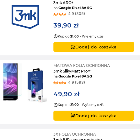
3mk ARC+
na
Google Pixel 8A 5G
4.9 (305)
39,90 zł
Kup do
21:00
- Wyślemy dziś
Dodaj do koszyka
MATOWA FOLIA OCHRONNA
3mk SilkyMatt Pro™
na
Google Pixel 8A 5G
4.9 (593)
49,90 zł
Kup do
21:00
- Wyślemy dziś
Dodaj do koszyka
3X FOLIA OCHRONNA
3mk 1UP screen protector