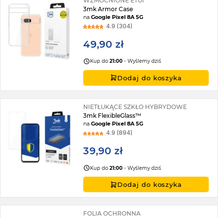
WZMOCNIONE ETUI
3mk Armor Case
na
Google Pixel 8A 5G
4.9 (304)
49,90 zł
Kup do
21:00
- Wyślemy dziś
Dodaj do koszyka
NIETŁUKĄCE SZKŁO HYBRYDOWE
3mk FlexibleGlass™
na
Google Pixel 8A 5G
4.9 (894)
39,90 zł
Kup do
21:00
- Wyślemy dziś
Dodaj do koszyka
FOLIA OCHRONNA