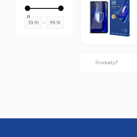
zł
-
Produkty
7