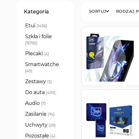
Filtry
Kategoria
SORTUJ
RODZAJ 
Etui
produkty
1436
Szkła i folie
produkty
16792
Plecaki
produkty
4
Smartwatche
produkty
45
Zestawy
produkty
3
Do auta
produkty
430
Audio
produkty
7
Zasilanie
produkty
74
Uchwyty
produkty
29
Pozostałe
produkty
4