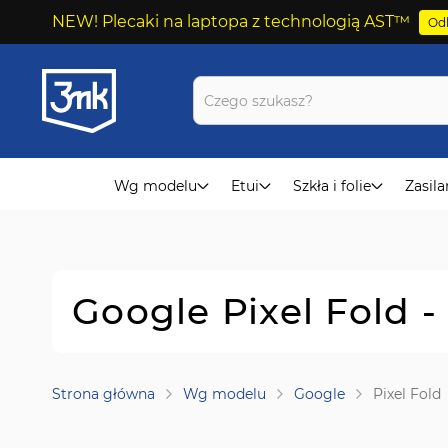
NEW! Plecaki na laptopa z technologią AST™
Odk
Przejdź
do
treści
Wg modelu
Etui
Szkła i folie
Zasila
Google Pixel Fold 
Strona główna
Wg modelu
Google
Pixel Fold