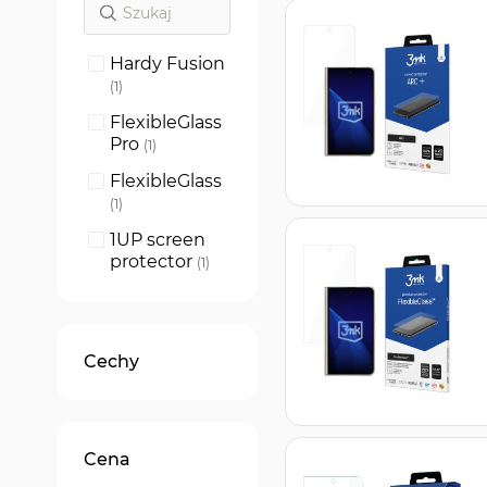
Hardy Fusion
produkt
1
FlexibleGlass
Pro
produkt
1
FlexibleGlass
produkt
1
1UP screen
protector
produkt
1
SilverProtect
ion+
produkt
1
SilverProtect
Cechy
ion+ Folded
Edition
produkt
1
ARC+
produkt
1
Cena