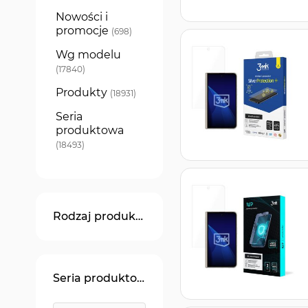
Nowości i
promocje
produkty
698
Wg modelu
produkty
17840
Produkty
produkty
18931
Seria
produktowa
produkty
18493
Rodzaj produktu
Seria produktowa