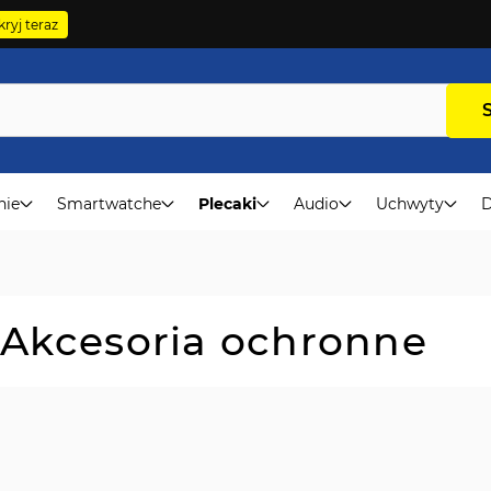
ryj teraz
nie
Smartwatche
Plecaki
Audio
Uchwyty
D
- Akcesoria ochronne