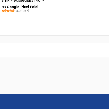
3mk FlexibleGlass Pro™
na
Google Pixel Fold
4.9 (267)