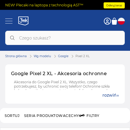
NEW! Plecaki na laptopa z technologią AST™
Odkryj teraz
Strona główna
Wg modelu
Google
Pixel 2 XL
Google Pixel 2 XL - Akcesoria ochronne
Akcesoria do Google Pixel 2 XL. Wszystko, czego
potrzebujesz, by uchronić swój telefon! Ochronne szkła
hybrydowe i hartowane, etui i case'y, folie ochronne do
rozwiń
Google Pixel 2 XL.
SORTUJ
SERIA PRODUKTOWA
CECHY
FILTRY