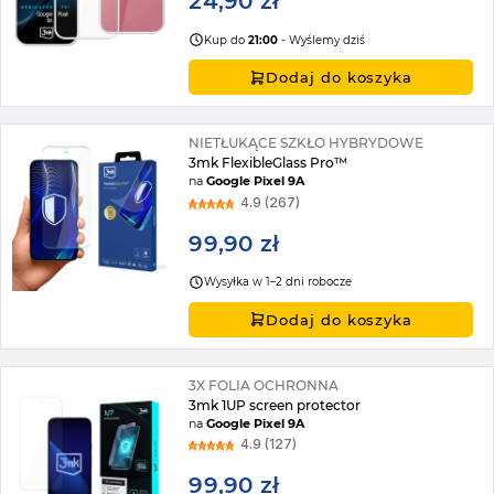
24,90 zł
Kup do
21:00
- Wyślemy dziś
Dodaj do koszyka
NIETŁUKĄCE SZKŁO HYBRYDOWE
3mk FlexibleGlass Pro™
na
Google Pixel 9A
4.9 (267)
99,90 zł
Wysyłka w 1–2 dni robocze
Dodaj do koszyka
3X FOLIA OCHRONNA
3mk 1UP screen protector
na
Google Pixel 9A
4.9 (127)
99,90 zł