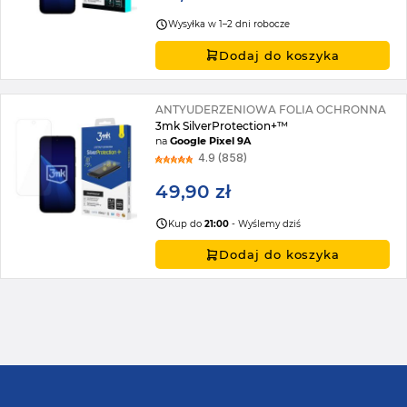
Wysyłka w 1–2 dni robocze
Dodaj do koszyka
ANTYUDERZENIOWA FOLIA OCHRONNA
3mk SilverProtection+™
na
Google Pixel 9A
4.9 (858)
49,90 zł
Kup do
21:00
- Wyślemy dziś
Dodaj do koszyka