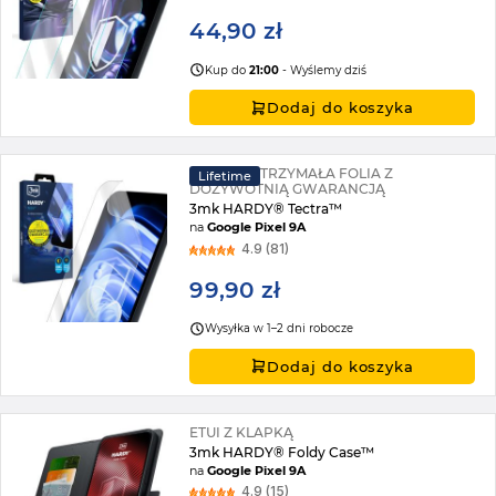
44,90 zł
Kup do
21:00
- Wyślemy dziś
Dodaj do koszyka
SUPERWYTRZYMAŁA FOLIA Z
Lifetime
DOŻYWOTNIĄ GWARANCJĄ
3mk HARDY® Tectra™
na
Google Pixel 9A
4.9 (81)
99,90 zł
Wysyłka w 1–2 dni robocze
Dodaj do koszyka
ETUI Z KLAPKĄ
3mk HARDY® Foldy Case™
na
Google Pixel 9A
4.9 (15)