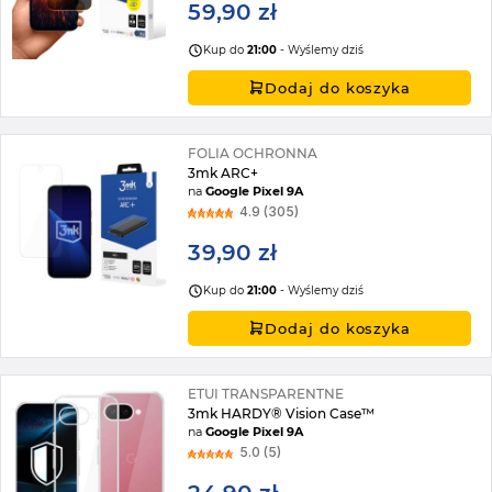
59,90 zł
Kup do
21:00
- Wyślemy dziś
Dodaj do koszyka
FOLIA OCHRONNA
3mk ARC+
na
Google Pixel 9A
4.9 (305)
39,90 zł
Kup do
21:00
- Wyślemy dziś
Dodaj do koszyka
ETUI TRANSPARENTNE
3mk HARDY® Vision Case™
na
Google Pixel 9A
5.0 (5)