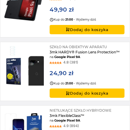
49,90 zł
Kup do
21:00
- Wyślemy dziś
Dodaj do koszyka
SZKŁO NA OBIEKTYW APARATU
3mk HARDY® Fusion Lens Protection™
na
Google Pixel 9A
4.8 (381)
24,90 zł
Kup do
21:00
- Wyślemy dziś
Dodaj do koszyka
NIETŁUKĄCE SZKŁO HYBRYDOWE
3mk FlexibleGlass™
na
Google Pixel 9A
4.9 (894)