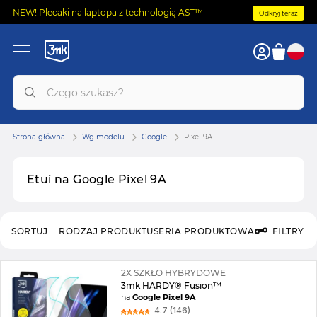
NEW! Plecaki na laptopa z technologią AST™
Odkryj teraz
Strona główna
Wg modelu
Google
Pixel 9A
Etui na Google Pixel 9A
SORTUJ
RODZAJ PRODUKTU
SERIA PRODUKTOWA
FILTRY
2X SZKŁO HYBRYDOWE
3mk HARDY® Fusion™
na
Google Pixel 9A
4.7 (146)