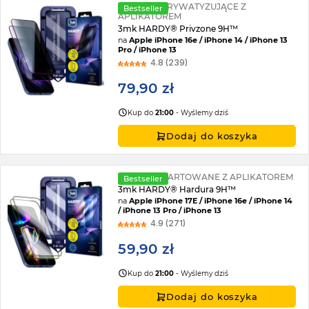
2X SZKŁO PRYWATYZUJĄCE Z
Bestseller
APLIKATOREM
3mk HARDY® Privzone 9H™
na
Apple iPhone 16e / iPhone 14 / iPhone 13
Pro / iPhone 13
4.8 (239)
79,90 zł
Kup do
21:00
- Wyślemy dziś
Dodaj do koszyka
2X SZKŁO HARTOWANE Z APLIKATOREM
Bestseller
3mk HARDY® Hardura 9H™
na
Apple iPhone 17E / iPhone 16e / iPhone 14
/ iPhone 13 Pro / iPhone 13
4.9 (271)
59,90 zł
Kup do
21:00
- Wyślemy dziś
Dodaj do koszyka