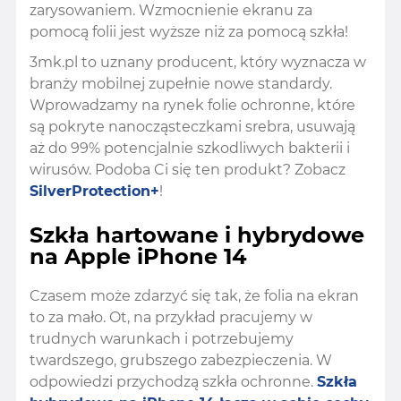
zarysowaniem. Wzmocnienie ekranu za
pomocą folii jest wyższe niż za pomocą szkła!
3mk.pl to uznany producent, który wyznacza w
branży mobilnej zupełnie nowe standardy.
Wprowadzamy na rynek folie ochronne, które
są pokryte nanocząsteczkami srebra, usuwają
aż do 99% potencjalnie szkodliwych bakterii i
wirusów. Podoba Ci się ten produkt? Zobacz
SilverProtection+
!
Szkła hartowane i hybrydowe
na Apple iPhone 14
Czasem może zdarzyć się tak, że folia na ekran
to za mało. Ot, na przykład pracujemy w
trudnych warunkach i potrzebujemy
twardszego, grubszego zabezpieczenia. W
odpowiedzi przychodzą szkła ochronne.
Szkła