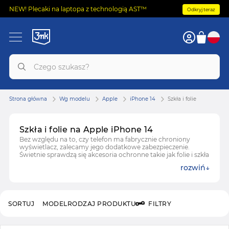
NEW! Plecaki na laptopa z technologią AST™
Odkryj teraz
Strona główna
Wg modelu
Apple
iPhone 14
Szkła i folie
Szkła i folie na Apple iPhone 14
Bez względu na to, czy telefon ma fabrycznie chroniony
wyświetlacz, zalecamy jego dodatkowe zabezpieczenie.
Świetnie sprawdzą się akcesoria ochronne takie jak folie i szkła
na ekran. Ich zadaniem jest ochrona wyświetlacza przed
rozwiń
zarysowaniem oraz pęknięciem. Do kompleksowej ochrony
zalecamy również wyposażenie się w etui ochronne. Zobacz
produkty ochronne na iPhone 14
Zobacz też:
etui na Apple iPhone 14
SORTUJ
MODEL
RODZAJ PRODUKTU
FILTRY