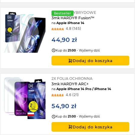
2X SZKŁO HYBRYDOWE
Bestseller
3mk HARDY® Fusion™
na
Apple iPhone 14
4.8 (145)
44,90 zł
Kup do
21:00
- Wyślemy dziś
Dodaj do koszyka
2X FOLIA OCHRONNA
3mk HARDY® ARC+
na
Apple iPhone 14 Pro / iPhone 14
4.6 (21)
54,90 zł
Kup do
21:00
- Wyślemy dziś
Dodaj do koszyka