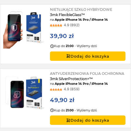
NIETŁUKĄCE SZKŁO HYBRYDOWE
3mk FlexibleGlass™
na
Apple iPhone 14 Pro / iPhone 14
4.9 (892)
39,90 zł
Kup do
21:00
- Wyślemy dziś
Dodaj do koszyka
ANTYUDERZENIOWA FOLIA OCHRONNA
3mk SilverProtection+™
na
Apple iPhone 14 Pro / iPhone 14
4.9 (859)
49,90 zł
Kup do
21:00
- Wyślemy dziś
Dodaj do koszyka