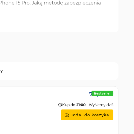
iPhone 15 Pro. Jaką metodę zabezpieczenia
RY
79,90 zł
Bestseller
Kup do
21:00
- Wyślemy dziś
Dodaj do koszyka