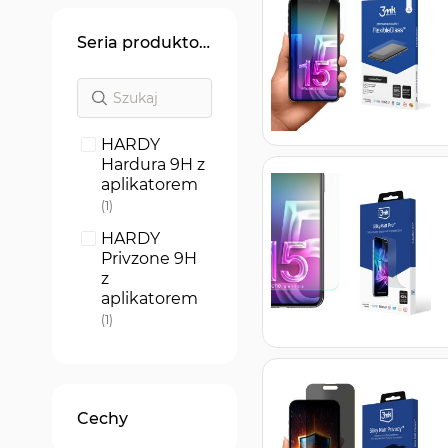
Seria produktowa
HARDY
Hardura 9H z
aplikatorem
produkt
1
HARDY
Privzone 9H
z
aplikatorem
produkt
1
Hardy Fusion
produkt
1
HARDY
Cechy
ARC+
produkt
1