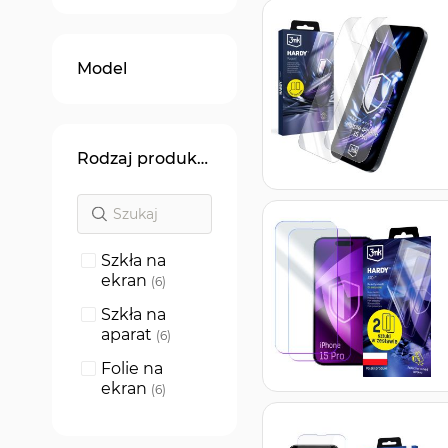
Model
Rodzaj produktu
Szkła na
ekran
produkty
6
Szkła na
aparat
produkty
6
Folie na
ekran
produkty
6