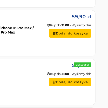
59,90 zł
Kup do
21:00
- Wyślemy dziś
 iPhone 16 Pro Max /
4 Pro Max
Dodaj do koszyka
59,90 zł
Bestseller
Kup do
21:00
- Wyślemy dziś
Dodaj do koszyka