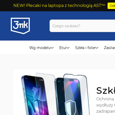
NEW! Plecaki na laptopa z technologią AST™
Odk
Przejdź
do
treści
Wg modelu
Etui
Szkła i folie
Zasila
Szk
Ochrona 
wydłuży 
zadrapani