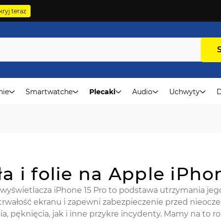
ryj teraz
nie
Smartwatche
Plecaki
Audio
Uchwyty
D
ła i folie na Apple iPho
wyświetlacza iPhone 15 Pro to podstawa utrzymania jeg
trwałość ekranu i zapewni zabezpieczenie przed nieoc
a, pęknięcia, jak i inne przykre incydenty. Mamy na to 