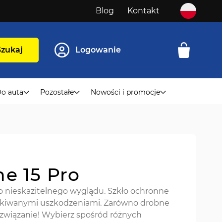
Blog
Kontakt
Szukaj
Logowanie
o auta
Pozostałe
Nowości i promocje
ne 15 Pro
o nieskazitelnego wyglądu. Szkło ochronne
zekiwanymi uszkodzeniami. Zarówno drobne
rozwiązanie! Wybierz spośród różnych