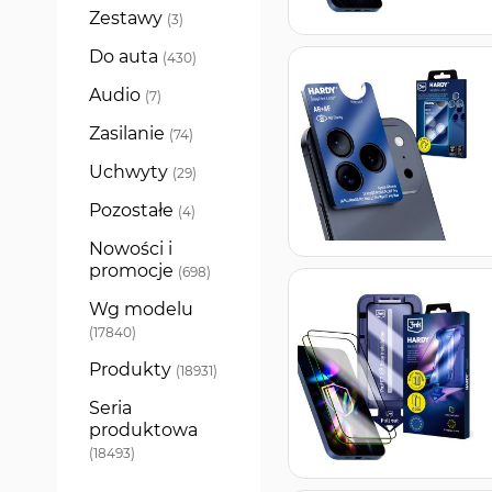
Zestawy
produkty
3
Do auta
produkty
430
Audio
produkty
7
Zasilanie
produkty
74
Uchwyty
produkty
29
Pozostałe
produkty
4
Nowości i
promocje
produkty
698
Wg modelu
produkty
17840
Produkty
produkty
18931
Seria
produktowa
produkty
18493