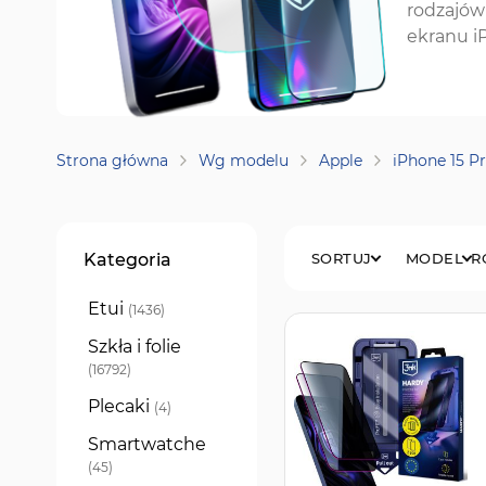
rodzajów
ekranu i
Strona główna
Wg modelu
Apple
iPhone 15 P
Filtry
Kategoria
SORTUJ
MODEL
R
Etui
produkty
1436
Szkła i folie
produkty
16792
Plecaki
produkty
4
Smartwatche
produkty
45