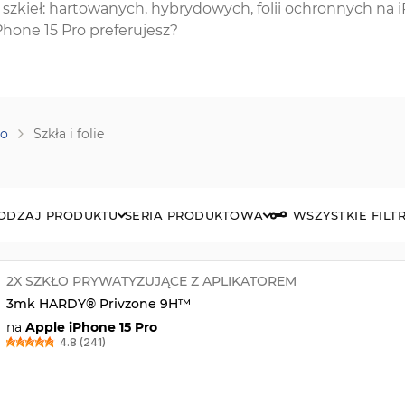
 szkieł: hartowanych, hybrydowych, folii ochronnych na 
Phone 15 Pro preferujesz?
ro
Szkła i folie
ODZAJ PRODUKTU
SERIA PRODUKTOWA
WSZYSTKIE FILT
2X SZKŁO PRYWATYZUJĄCE Z APLIKATOREM
3mk HARDY® Privzone 9H™
na
Apple iPhone 15 Pro
4.8 (241)