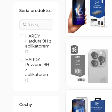
Seria produktowa
HARDY
Hardura 9H z
aplikatorem
produkt
1
HARDY
Privzone 9H
z
aplikatorem
produkt
1
Hardy Fusion
produkt
1
HARDY
Cechy
ARC+
produkt
1