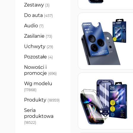
Zestawy
produkty
3
Do auta
produkty
457
Audio
produkty
7
Zasilanie
produkty
73
Uchwyty
produkty
29
Pozostałe
produkty
4
Nowości i
promocje
produkty
696
Wg modelu
produkty
17868
Produkty
produkty
18959
Seria
produktowa
produkty
18522