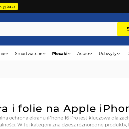
ryj teraz
nie
Smartwatche
Plecaki
Audio
Uchwyty
D
ła i folie na Apple iPho
na ochrona ekranu iPhone 16 Pro jest kluczowa dla zac
lności. W tej kategorii znajdziesz różnorodne produkty,