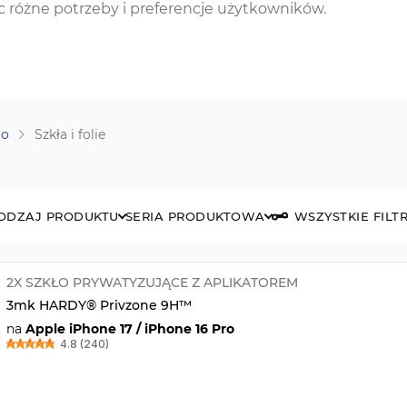
ąc różne potrzeby i preferencje użytkowników.
ro
Szkła i folie
ODZAJ PRODUKTU
SERIA PRODUKTOWA
WSZYSTKIE FILT
2X SZKŁO PRYWATYZUJĄCE Z APLIKATOREM
3mk HARDY® Privzone 9H™
na
Apple iPhone 17 / iPhone 16 Pro
4.8 (240)