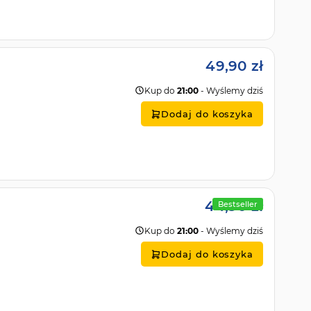
49,90 zł
Kup do
21:00
- Wyślemy dziś
Dodaj do koszyka
44,90 zł
Bestseller
Kup do
21:00
- Wyślemy dziś
Dodaj do koszyka