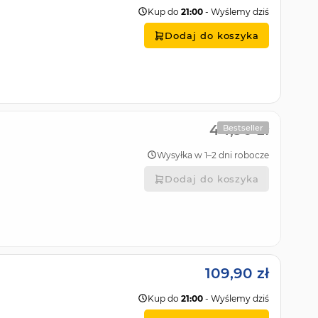
Kup do
21:00
- Wyślemy dziś
Dodaj do koszyka
44,90 zł
Bestseller
Wysyłka w 1–2 dni robocze
Dodaj do koszyka
109,90 zł
Kup do
21:00
- Wyślemy dziś