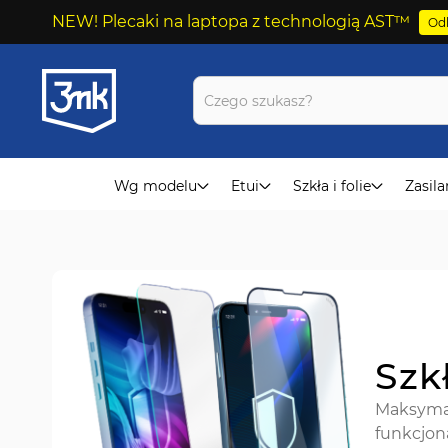
NEW! Plecaki na laptopa z technologią AST™
Odk
Przejdź
do
treści
Wg modelu
Etui
Szkła i folie
Zasila
Szk
Maksymal
funkcjona