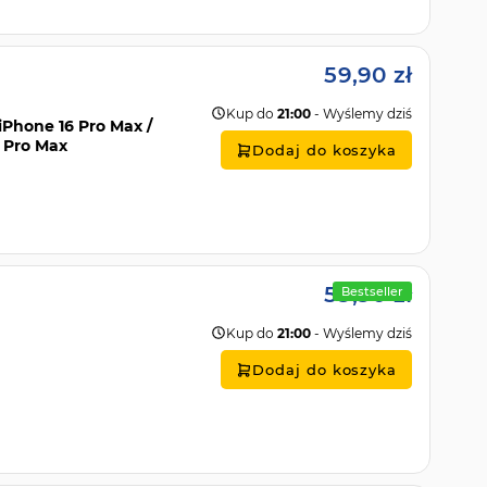
59,90 zł
Kup do
21:00
- Wyślemy dziś
 iPhone 16 Pro Max /
4 Pro Max
Dodaj do koszyka
59,90 zł
Bestseller
Kup do
21:00
- Wyślemy dziś
Dodaj do koszyka