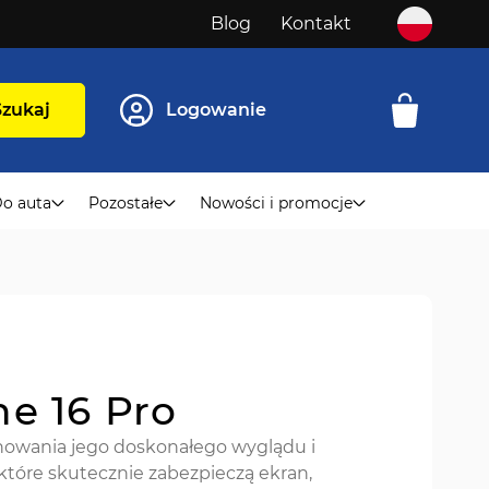
Blog
Kontakt
Szukaj
Logowanie
o auta
Pozostałe
Nowości i promocje
ne 16 Pro
howania jego doskonałego wyglądu i
 które skutecznie zabezpieczą ekran,