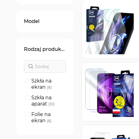
Model
Rodzaj produktu
Szkła na
ekran
produkty
8
Szkła na
aparat
produkty
10
Folie na
ekran
produkty
6