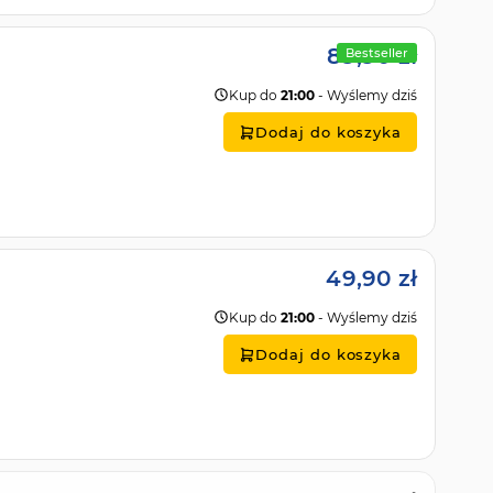
89,90 zł
Bestseller
Kup do
21:00
- Wyślemy dziś
Dodaj do koszyka
49,90 zł
Kup do
21:00
- Wyślemy dziś
Dodaj do koszyka