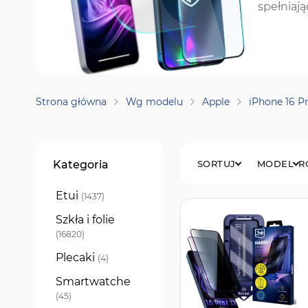
spełniaj
Strona główna
Wg modelu
Apple
iPhone 16 P
Filtry
Kategoria
SORTUJ
MODEL
R
Etui
produkty
1437
Szkła i folie
produkty
16820
Plecaki
produkty
4
Smartwatche
produkty
45