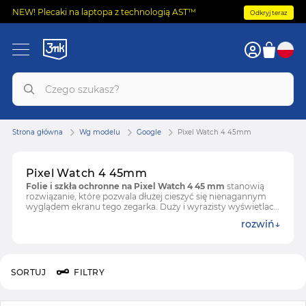
NEW! Plecaki na laptopa z technologią AST™
Odkryj teraz
Strona główna
Wg modelu
Google
Pixel Watch 4 45mm
Pixel Watch 4 45mm
Folie i szkła ochronne na Pixel Watch 4 45 mm
stanowią
rozwiązanie, które pozwala dłużej cieszyć się nienagannym
wyglądem ekranu tego zegarka. Duży i wyrazisty wyświetlacz
to największy atut tego modelu, ale jednocześnie element
rozwiń
szczególnie podatny na zarysowania czy otarcia. Dlatego w
tej kategorii znajdziesz akcesoria zaprojektowane z myślą o
wersji 45 mm, które mogą ograniczyć ryzyko drobnych
uszkodzeń w codziennym użytkowaniu.
SORTUJ
FILTRY