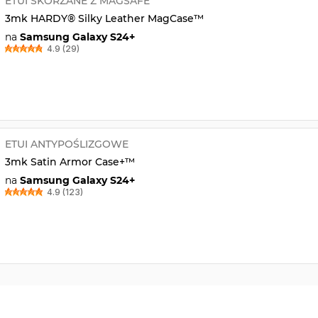
ETUI SKÓRZANE Z MAGSAFE
3mk HARDY® Silky Leather MagCase™
na
Samsung Galaxy S24+
4.9 (29)
ETUI ANTYPOŚLIZGOWE
3mk Satin Armor Case+™
na
Samsung Galaxy S24+
4.9 (123)