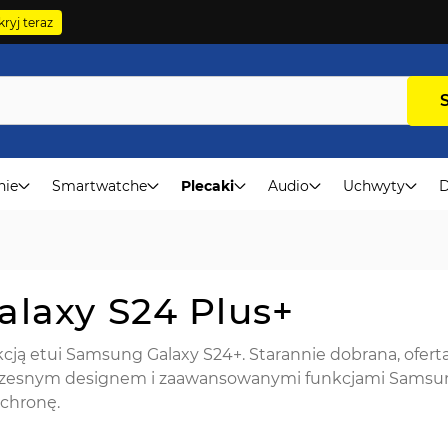
ryj teraz
nie
Smartwatche
Plecaki
Audio
Uchwyty
D
alaxy S24 Plus+
kcją etui Samsung Galaxy S24+. Starannie dobrana, oferta
czesnym designem i zaawansowanymi funkcjami Samsung
chronę.