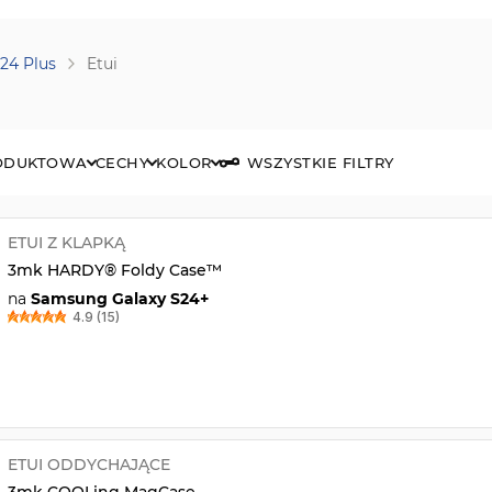
24 Plus
Etui
RODUKTOWA
CECHY
KOLOR
WSZYSTKIE FILTRY
ETUI Z KLAPKĄ
3mk HARDY® Foldy Case™
na
Samsung Galaxy S24+
4.9 (15)
ETUI ODDYCHAJĄCE
3mk COOLing MagCase