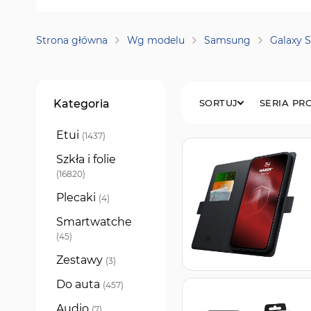
Strona główna
Wg modelu
Samsung
Galaxy S
Filtry
Kategoria
SORTUJ
SERIA P
Etui
produkty
1437
Szkła i folie
produkty
16820
Plecaki
produkty
4
Smartwatche
produkty
45
Zestawy
produkty
3
Do auta
produkty
457
Audio
produkty
7