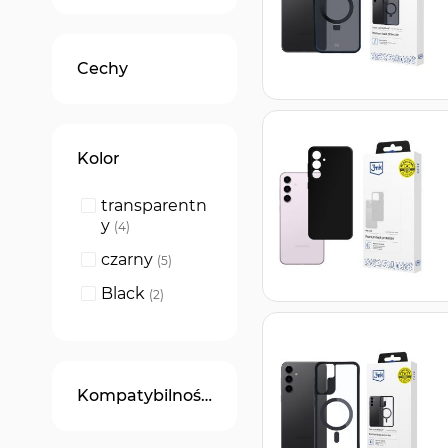
Cechy
Kolor
transparentn
y
produkty
4
czarny
produkty
5
Black
produkty
2
Kompatybilność z Magsafe