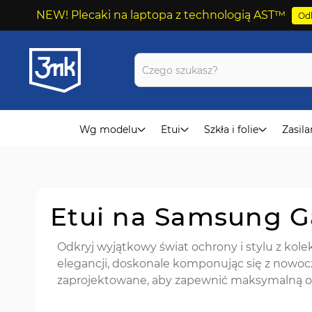
NEW! Plecaki na laptopa z technologią AST™
Odk
Przejdź
do
treści
Wg modelu
Etui
Szkła i folie
Zasila
Etui na Samsung G
Odkryj wyjątkowy świat ochrony i stylu z kole
elegancji, doskonale komponując się z nowo
zaprojektowane, aby zapewnić maksymalną o