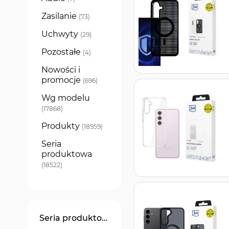
Zasilanie
produkty
73
Uchwyty
produkty
29
Pozostałe
produkty
4
Nowości i
promocje
produkty
696
Wg modelu
produkty
17868
Produkty
produkty
18959
Seria
produktowa
produkty
18522
Seria produktowa