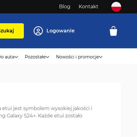
Blog
Kontakt
Szukaj
Logowanie
o auta
Pozostałe
Nowości i promocje
 etui jest symbolem wysokiej jakości i
 Galaxy S24+. Każde etui zostało