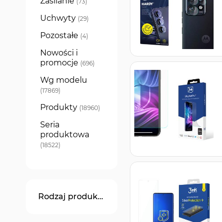
Zasilanie
produkty
73
Uchwyty
produkty
29
Pozostałe
produkty
4
Nowości i
promocje
produkty
696
Wg modelu
produkty
17869
Produkty
produkty
18960
Seria
produktowa
produkty
18522
Rodzaj produktu