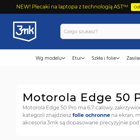
NEW! Plecaki na laptopa z technologią AST™
Odk
Przejdź
do
treści
Wg modelu
Etui
Szkła i folie
Zasila
Motorola Edge 50 P
Motorola Edge 50 Pro ma 6,7-calowy, zakrzywio
kategorii znajdziesz
folie ochronne
na ekran, m
akcesoria 3mk są dopasowane precyzyjnie pod 