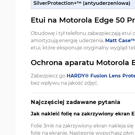
SilverProtection+™ (antyuderzeniowa)
Etui na Motorola Edge 50 P
Obudowę i tył telefonu zabezpieczają etui 
amortyzują energię uderzenia.
Matt Case™
etui, które eksponuje oryginalny wygląd te
Ochrona aparatu Motorola 
Zabezpiecz go
HARDY® Fusion Lens Prot
bez wpływu na jakość zdjęć.
Najczęściej zadawane pytania
Jak nakleić folię na zakrzywiony ekran
Folie 3mk na zakrzywiony ekran nakleja si
folię na ekranie. Następnie wypychasz płyn i