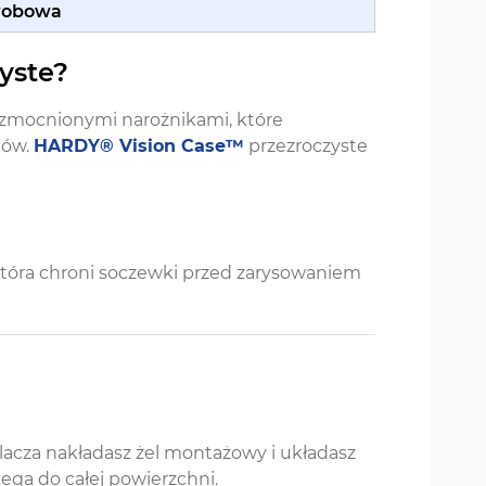
krobowa
yste?
zmocnionymi narożnikami, które
ców.
HARDY® Vision Case™
przezroczyste
tóra chroni soczewki przed zarysowaniem
acza nakładasz żel montażowy i układasz
lega do całej powierzchni.