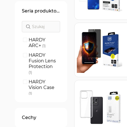
Seria produktowa
HARDY
ARC+
produkt
1
HARDY
Fusion Lens
Protection
produkt
1
HARDY
Vision Case
produkt
1
SilkyMatt Pro
produkt
1
Cechy
1UP screen
protector
produkt
1