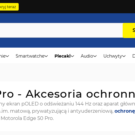
ryj teraz
nie
Smartwatche
Plecaki
Audio
Uchwyty
D
ro - Akcesoria ochron
ny ekran pOLED o odświeżaniu 144 Hz oraz aparat główny 
.im. matową, prywatyzującą i antyuderzeniową,
ochronę
Motorola Edge 50 Pro.