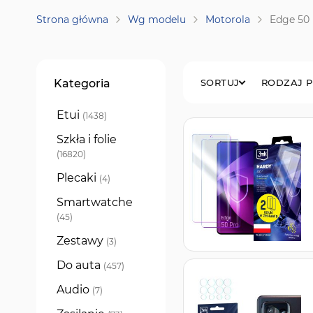
Strona główna
Wg modelu
Motorola
Edge 50
Filtry
Kategoria
SORTUJ
RODZAJ 
Etui
produkty
1438
Szkła i folie
produkty
16820
Plecaki
produkty
4
Smartwatche
produkty
45
Zestawy
produkty
3
Do auta
produkty
457
Audio
produkty
7