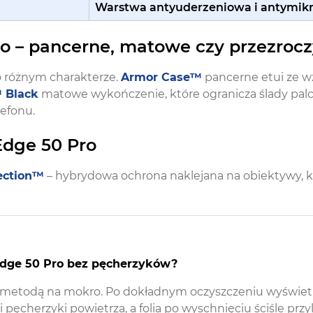
Warstwa antyuderzeniowa i antymi
ro – pancerne, matowe czy przezrocz
o różnym charakterze.
Armor Case™
pancerne etui ze w
 Black
matowe wykończenie, które ogranicza ślady pal
lefonu.
Edge 50 Pro
ection™
– hybrydowa ochrona naklejana na obiektywy, k
 Edge 50 Pro bez pęcherzyków?
ę metodą na mokro. Po dokładnym oczyszczeniu wyświetl
 pęcherzyki powietrza, a folia po wyschnięciu ściśle przy