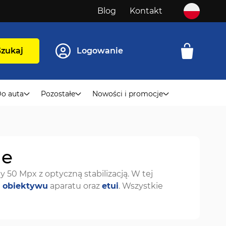
Blog
Kontakt
Szukaj
Logowanie
o auta
Pozostałe
Nowości i promocje
ne
50 Mpx z optyczną stabilizacją. W tej
 obiektywu
aparatu oraz
etui
. Wszystkie