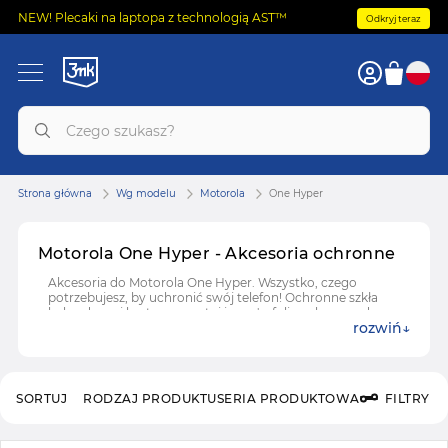
NEW! Plecaki na laptopa z technologią AST™
Odkryj teraz
Strona główna
Wg modelu
Motorola
One Hyper
Motorola One Hyper - Akcesoria ochronne
Akcesoria do Motorola One Hyper. Wszystko, czego
potrzebujesz, by uchronić swój telefon! Ochronne szkła
hybrydowe i hartowane, etui i case'y, folie ochronne do
rozwiń
Motorola One Hyper.
SORTUJ
RODZAJ PRODUKTU
SERIA PRODUKTOWA
FILTRY