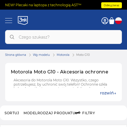
NEW! Plecaki na laptopa z technologią AST™
Odkryj teraz
Strona główna
Wg modelu
Motorola
Moto G10
Motorola Moto G10 - Akcesoria ochronne
Akcesoria do Motorola Moto G10. Wszystko, czego
potrzebujesz, by uchronić swój telefon! Ochronne szkła
hybrydowe i hartowane, etui i case'y, folie ochronne do
rozwiń
Motorola Moto G10.
SORTUJ
MODEL
RODZAJ PRODUKTU
FILTRY