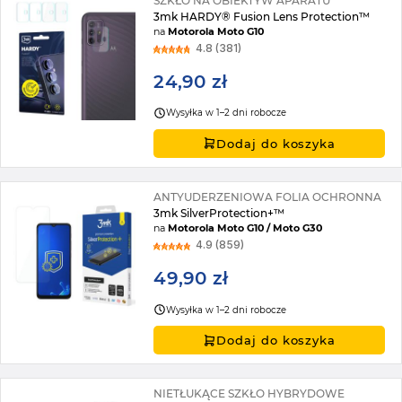
SZKŁO NA OBIEKTYW APARATU
3mk HARDY® Fusion Lens Protection™
na
Motorola Moto G10
4.8 (381)
24,90 zł
Wysyłka w 1–2 dni robocze
Dodaj do koszyka
ANTYUDERZENIOWA FOLIA OCHRONNA
3mk SilverProtection+™
na
Motorola Moto G10 / Moto G30
4.9 (859)
49,90 zł
Wysyłka w 1–2 dni robocze
Dodaj do koszyka
NIETŁUKĄCE SZKŁO HYBRYDOWE