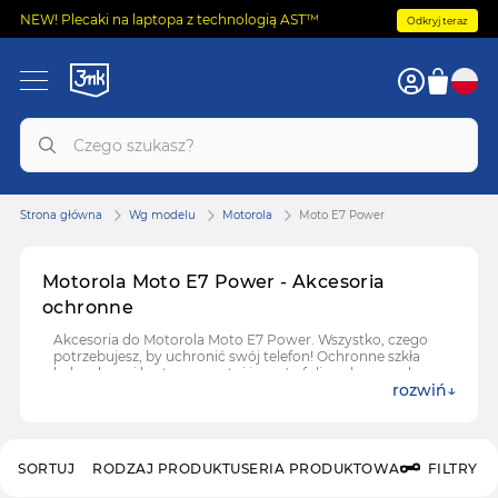
NEW! Plecaki na laptopa z technologią AST™
Odkryj teraz
Strona główna
Wg modelu
Motorola
Moto E7 Power
Motorola Moto E7 Power - Akcesoria
ochronne
Akcesoria do Motorola Moto E7 Power. Wszystko, czego
potrzebujesz, by uchronić swój telefon! Ochronne szkła
hybrydowe i hartowane, etui i case'y, folie ochronne do
rozwiń
Motorola Moto E7 Power.
SORTUJ
RODZAJ PRODUKTU
SERIA PRODUKTOWA
FILTRY