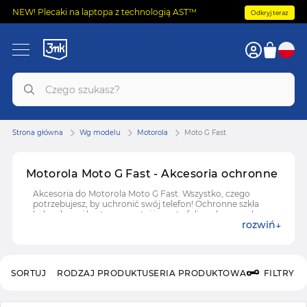
NEW! Plecaki na laptopa z technologią AST™
Odkryj teraz
Strona główna
Wg modelu
Motorola
Moto G Fast
Motorola Moto G Fast - Akcesoria ochronne
Akcesoria do Motorola Moto G Fast. Wszystko, czego
potrzebujesz, by uchronić swój telefon! Ochronne szkła
hybrydowe i hartowane, etui i case'y, folie ochronne do
rozwiń
Motorola Moto G Fast.
SORTUJ
RODZAJ PRODUKTU
SERIA PRODUKTOWA
FILTRY