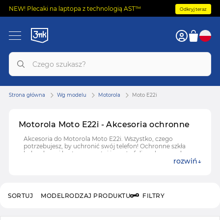
NEW! Plecaki na laptopa z technologią AST™
Odkryj teraz
Strona główna
Wg modelu
Motorola
Moto E22i
Motorola Moto E22i - Akcesoria ochronne
Akcesoria do Motorola Moto E22i. Wszystko, czego
potrzebujesz, by uchronić swój telefon! Ochronne szkła
hybrydowe i hartowane, etui i case'y, folie ochronne do
rozwiń
Motorola Moto E22i.
SORTUJ
MODEL
RODZAJ PRODUKTU
FILTRY