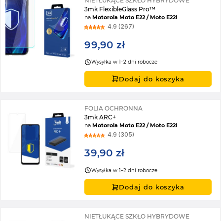
NIETŁUKĄCE SZKŁO HYBRYDOWE
3mk FlexibleGlass Pro™
na
Motorola Moto E22 / Moto E22i
4.9 (267)
99,90 zł
Wysyłka w 1–2 dni robocze
Dodaj do koszyka
FOLIA OCHRONNA
3mk ARC+
na
Motorola Moto E22 / Moto E22i
4.9 (305)
39,90 zł
Wysyłka w 1–2 dni robocze
Dodaj do koszyka
NIETŁUKĄCE SZKŁO HYBRYDOWE