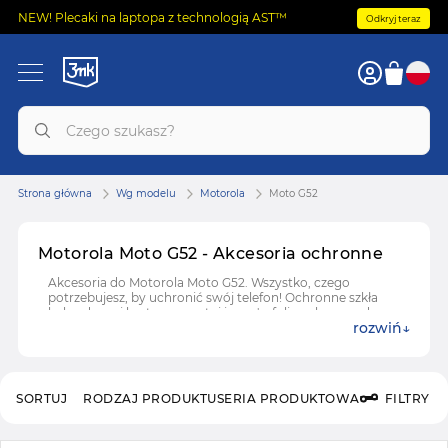
NEW! Plecaki na laptopa z technologią AST™
Odkryj teraz
Strona główna
Wg modelu
Motorola
Moto G52
Motorola Moto G52 - Akcesoria ochronne
Akcesoria do Motorola Moto G52. Wszystko, czego
potrzebujesz, by uchronić swój telefon! Ochronne szkła
hybrydowe i hartowane, etui i case'y, folie ochronne do
rozwiń
Motorola Moto G52.
SORTUJ
RODZAJ PRODUKTU
SERIA PRODUKTOWA
FILTRY