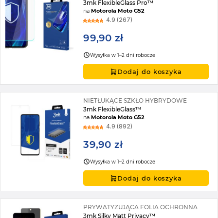
3mk FlexibleGlass Pro™
na
Motorola Moto G52
4.9 (267)
99,90 zł
Wysyłka w 1–2 dni robocze
Dodaj do koszyka
NIETŁUKĄCE SZKŁO HYBRYDOWE
3mk FlexibleGlass™
na
Motorola Moto G52
4.9 (892)
39,90 zł
Wysyłka w 1–2 dni robocze
Dodaj do koszyka
PRYWATYZUJĄCA FOLIA OCHRONNA
3mk Silky Matt Privacy™