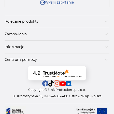
Wyślij zapytanie
Polecane produkty
Zamówienia
Informacje
Centrum pomocy
4.9
Na podstawie
21 573
opinii
z całego okresu
Copyright © 3mk Protection sp. z o.o.
ul. Krotoszyńska 35, B-02/4a, 63-400 Ostrów Wlkp., Polska