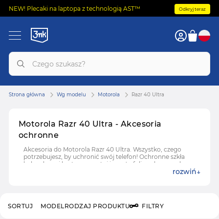
NEW! Plecaki na laptopa z technologią AST™
Odkryj teraz
Strona główna
Wg modelu
Motorola
Razr 40 Ultra
Motorola Razr 40 Ultra - Akcesoria
ochronne
Akcesoria do Motorola Razr 40 Ultra. Wszystko, czego
potrzebujesz, by uchronić swój telefon! Ochronne szkła
hybrydowe i hartowane, etui i case'y, folie ochronne do
rozwiń
Motorola Razr 40 Ultra.
SORTUJ
MODEL
RODZAJ PRODUKTU
FILTRY