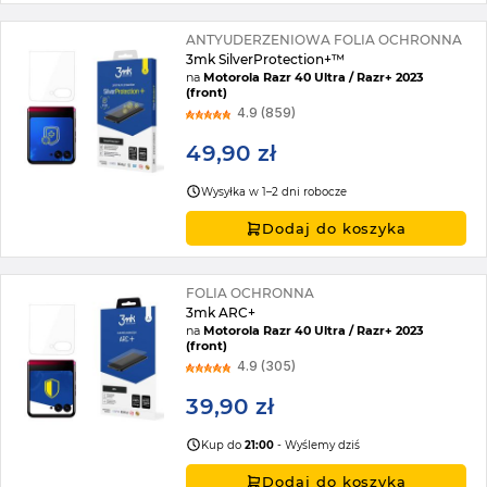
ANTYUDERZENIOWA FOLIA OCHRONNA
3mk SilverProtection+™
na
Motorola Razr 40 Ultra / Razr+ 2023
(front)
4.9 (859)
49,90 zł
Wysyłka w 1–2 dni robocze
Dodaj do koszyka
FOLIA OCHRONNA
3mk ARC+
na
Motorola Razr 40 Ultra / Razr+ 2023
(front)
4.9 (305)
39,90 zł
Kup do
21:00
- Wyślemy dziś
Dodaj do koszyka