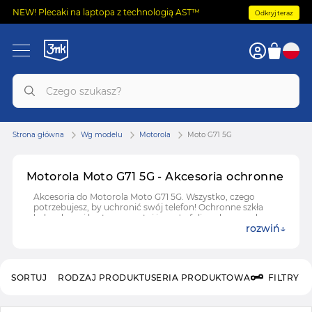
NEW! Plecaki na laptopa z technologią AST™
Odkryj teraz
Strona główna
Wg modelu
Motorola
Moto G71 5G
Motorola Moto G71 5G - Akcesoria ochronne
Akcesoria do Motorola Moto G71 5G. Wszystko, czego
potrzebujesz, by uchronić swój telefon! Ochronne szkła
hybrydowe i hartowane, etui i case'y, folie ochronne do
rozwiń
Motorola Moto G71 5G.
SORTUJ
RODZAJ PRODUKTU
SERIA PRODUKTOWA
FILTRY