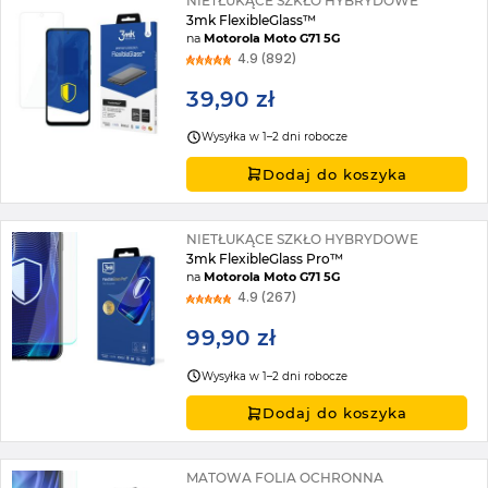
NIETŁUKĄCE SZKŁO HYBRYDOWE
3mk FlexibleGlass™
na
Motorola Moto G71 5G
4.9 (892)
39,90 zł
Wysyłka w 1–2 dni robocze
Dodaj do koszyka
NIETŁUKĄCE SZKŁO HYBRYDOWE
3mk FlexibleGlass Pro™
na
Motorola Moto G71 5G
4.9 (267)
99,90 zł
Wysyłka w 1–2 dni robocze
Dodaj do koszyka
MATOWA FOLIA OCHRONNA