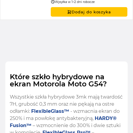
Wysyłka w 1–2 dni robocze
Dodaj do koszyka
Które szkło hybrydowe na
ekran Motorola Moto G54?
Wszystkie szkła hybrydowe 3mk mają twardość
7H, grubość 0,3 mm oraz nie pękają na ostre
odłamki:
FlexibleGlass™
- wzmacnia ekran do
250% i ma powłokę antybakteryjną,
HARDY®
Fusion™
– wzmocnienie do 300% i dwie sztuki
w komplecie,
FlexibleGlass Pro™
–