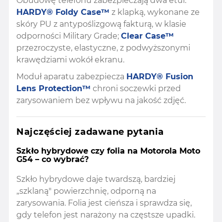
Obudowę telefonu zabezpieczają dwa etui:
HARDY® Foldy Case™
z klapką, wykonane ze
skóry PU z antypoślizgową fakturą, w klasie
odporności Military Grade;
Clear Case™
przezroczyste, elastyczne, z podwyższonymi
krawędziami wokół ekranu.
Moduł aparatu zabezpiecza
HARDY® Fusion
Lens Protection™
chroni soczewki przed
zarysowaniem bez wpływu na jakość zdjęć.
Najczęściej zadawane pytania
Szkło hybrydowe czy folia na Motorola Moto
G54 – co wybrać?
Szkło hybrydowe daje twardszą, bardziej
„szklaną" powierzchnię, odporną na
zarysowania. Folia jest cieńsza i sprawdza się,
gdy telefon jest narażony na częstsze upadki.