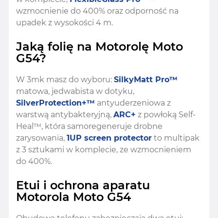
wzmocnienie do 400% oraz odporność na
upadek z wysokości 4 m.
Jaką folię na Motorolę Moto
G54?
W 3mk masz do wyboru:
SilkyMatt Pro™
matowa, jedwabista w dotyku,
SilverProtection+™
antyuderzeniowa z
warstwą antybakteryjną,
ARC+
z powłoką Self-
Heal™, która samoregeneruje drobne
zarysowania,
1UP screen protector
to multipak
z 3 sztukami w komplecie, ze wzmocnieniem
do 400%.
Etui i ochrona aparatu
Motorola Moto G54