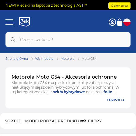
NEW! Plecaki na laptopa z technologią AST™
Odkryj teraz
Strona główna
Wg modelu
Motorola
Moto G54
Motorola Moto G54 - Akcesoria ochronne
Motorola Moto G54 ma płaski ekran, który zabezpieczysz
nietłukącym się szkłem hybrydowym lub folią ochronną. W
tej kategorii znajdziesz
szkła hybrydowe
na ekran,
folie
ochronne
,
ochronę obiektywu
aparatu oraz
etui
. Wszystkie
rozwiń
akcesoria 3mk pasują zarówno do Moto G54, jak i Moto G54
Power Edition.
SORTUJ
MODEL
RODZAJ PRODUKTU
FILTRY