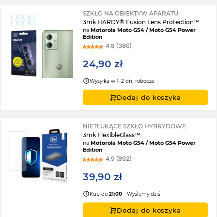
SZKŁO NA OBIEKTYW APARATU
3mk HARDY® Fusion Lens Protection™
na
Motorola Moto G54 / Moto G54 Power
Edition
4.8 (380)
24,90 zł
Wysyłka w 1–2 dni robocze
Dodaj do koszyka
NIETŁUKĄCE SZKŁO HYBRYDOWE
3mk FlexibleGlass™
na
Motorola Moto G54 / Moto G54 Power
Edition
4.9 (892)
39,90 zł
Kup do
21:00
- Wyślemy dziś
Dodaj do koszyka