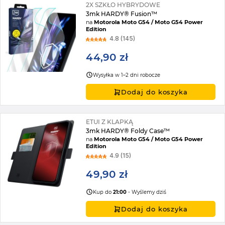
2X SZKŁO HYBRYDOWE
3mk HARDY® Fusion™
na
Motorola Moto G54 / Moto G54 Power
Edition
4.8 (145)
44,90 zł
Wysyłka w 1–2 dni robocze
Dodaj do koszyka
ETUI Z KLAPKĄ
3mk HARDY® Foldy Case™
na
Motorola Moto G54 / Moto G54 Power
Edition
4.9 (15)
49,90 zł
Kup do
21:00
- Wyślemy dziś
Dodaj do koszyka