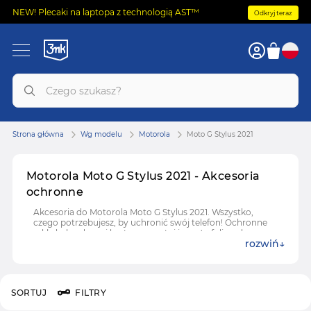
NEW! Plecaki na laptopa z technologią AST™
Odkryj teraz
Strona główna
Wg modelu
Motorola
Moto G Stylus 2021
Motorola Moto G Stylus 2021 - Akcesoria
ochronne
Akcesoria do Motorola Moto G Stylus 2021. Wszystko,
czego potrzebujesz, by uchronić swój telefon! Ochronne
szkła hybrydowe i hartowane, etui i case'y, folie ochronne
rozwiń
do Motorola Moto G Stylus 2021.
SORTUJ
FILTRY