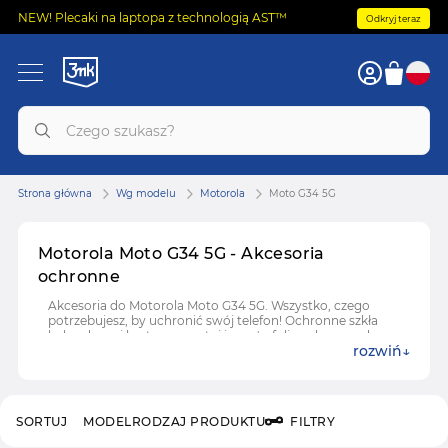
NEW! Plecaki na laptopa z technologią AST™
Odkryj teraz
Strona główna
Wg modelu
Motorola
Moto G34 5G
Motorola Moto G34 5G - Akcesoria
ochronne
Akcesoria do Motorola Moto G34 5G. Wszystko, czego
potrzebujesz, by uchronić swój telefon! Ochronne szkła
hybrydowe i hartowane, etui i case'y, folie ochronne do
rozwiń
Motorola Moto G34 5G.
SORTUJ
MODEL
RODZAJ PRODUKTU
FILTRY