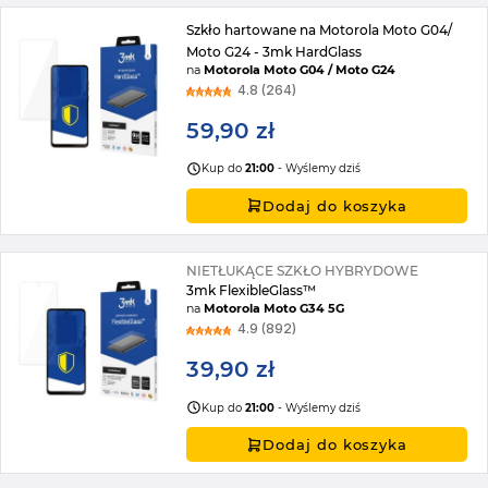
Szkło hartowane na Motorola Moto G04/
Moto G24 - 3mk HardGlass
na
Motorola Moto G04 / Moto G24
4.8 (264)
59,90 zł
Kup do
21:00
- Wyślemy dziś
Dodaj do koszyka
NIETŁUKĄCE SZKŁO HYBRYDOWE
3mk FlexibleGlass™
na
Motorola Moto G34 5G
4.9 (892)
39,90 zł
Kup do
21:00
- Wyślemy dziś
Dodaj do koszyka