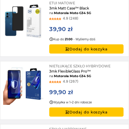
ETUI MATOWE
3mk Matt Case™ Black
na
Motorola Moto G34 5G
4.9 (248)
39,90 zł
Kup do
21:00
- Wyślemy dziś
Dodaj do koszyka
NIETŁUKĄCE SZKŁO HYBRYDOWE
3mk FlexibleGlass Pro™
na
Motorola Moto G34 5G
4.9 (267)
99,90 zł
Wysyłka w 1–2 dni robocze
Dodaj do koszyka