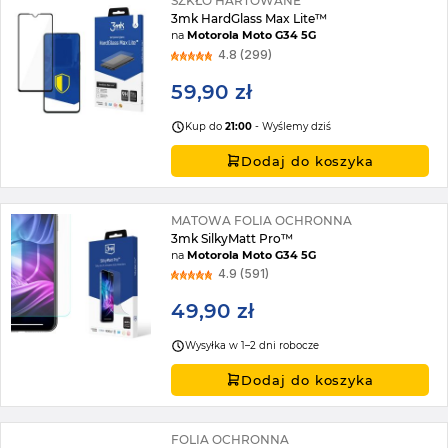
SZKŁO HARTOWANE
3mk HardGlass Max Lite™
na
Motorola Moto G34 5G
4.8 (299)
59,90 zł
Kup do
21:00
- Wyślemy dziś
Dodaj do koszyka
MATOWA FOLIA OCHRONNA
3mk SilkyMatt Pro™
na
Motorola Moto G34 5G
4.9 (591)
49,90 zł
Wysyłka w 1–2 dni robocze
Dodaj do koszyka
FOLIA OCHRONNA