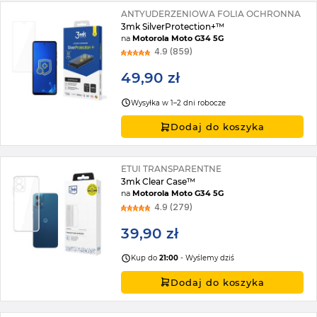
ANTYUDERZENIOWA FOLIA OCHRONNA
3mk SilverProtection+™
na
Motorola Moto G34 5G
4.9 (859)
49,90 zł
Wysyłka w 1–2 dni robocze
Dodaj do koszyka
ETUI TRANSPARENTNE
3mk Clear Case™
na
Motorola Moto G34 5G
4.9 (279)
39,90 zł
Kup do
21:00
- Wyślemy dziś
Dodaj do koszyka