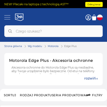
NEW! Plecaki na laptopa z technologią AST™
Odkryj teraz
Strona główna
Wg modelu
Motorola
Edge Plus
Motorola Edge Plus - Akcesoria ochronne
Akcesoria ochronne do Motorola Edge Plus są niezbędne,
aby Twoje urządzenie było bezpieczne. Od etui na telefony
po zabezpieczenia ekranu. Dostępna jest szeroka gama
rozwiń
akcesoriów, dzięki którym Motorola Edge Plus pozostanie
w nieskazitelnym stanie. Wybierz najlepsze dla siebie!
SORTUJ
RODZAJ PRODUKTU
SERIA PRODUKTOWA
FILTRY