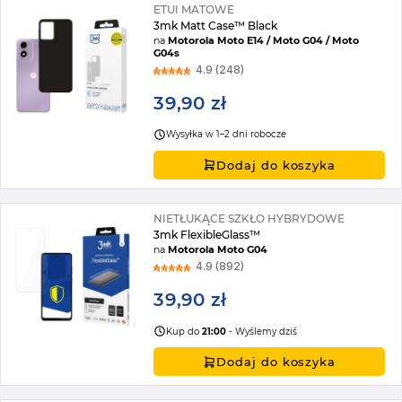
ETUI MATOWE
3mk Matt Case™ Black
na
Motorola Moto E14 / Moto G04 / Moto
G04s
4.9 (248)
39,90 zł
Wysyłka w 1–2 dni robocze
Dodaj do koszyka
NIETŁUKĄCE SZKŁO HYBRYDOWE
3mk FlexibleGlass™
na
Motorola Moto G04
4.9 (892)
39,90 zł
Kup do
21:00
- Wyślemy dziś
Dodaj do koszyka