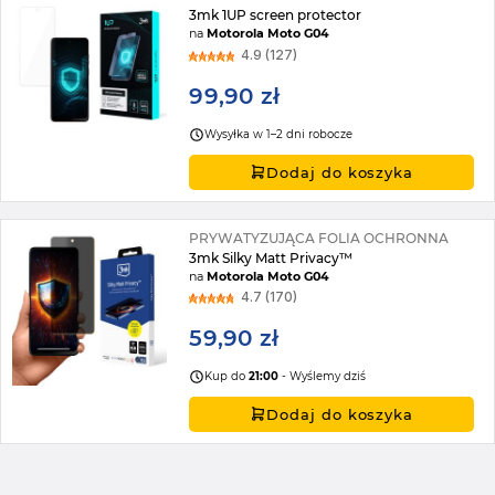
3mk 1UP screen protector
na
Motorola Moto G04
4.9 (127)
99,90 zł
Wysyłka w 1–2 dni robocze
Dodaj do koszyka
PRYWATYZUJĄCA FOLIA OCHRONNA
3mk Silky Matt Privacy™
na
Motorola Moto G04
4.7 (170)
59,90 zł
Kup do
21:00
- Wyślemy dziś
Dodaj do koszyka