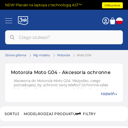
NEW! Plecaki na laptopa z technologią AST™
Odkryj teraz
Strona główna
Wg modelu
Motorola
Moto G04
Motorola Moto G04 - Akcesoria ochronne
Akcesoria do Motorola Moto G04. Wszystko, czego
potrzebujesz, by uchronić swój telefon! Ochronne szkła
hybrydowe i hartowane, etui i case'y, folie ochronne do
rozwiń
Motorola Moto G04.
SORTUJ
MODEL
RODZAJ PRODUKTU
FILTRY