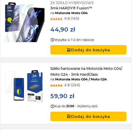
2X SZKŁO HYBRYDOWE
3mk HARDY® Fusion™
na
Motorola Moto G04
4.8 (145)
44,90 zł
Wysyłka w 1–2 dni robocze
Dodaj do koszyka
Szkło hartowane na Motorola Moto G04/
Moto G24 - 3mk HardGlass
na
Motorola Moto G04 / Moto G24
4.8 (264)
59,90 zł
Kup do
21:00
- Wyślemy dziś
Dodaj do koszyka