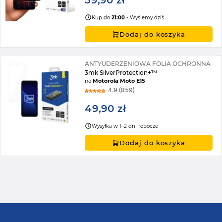
59,90 zł
Kup do
21:00
- Wyślemy dziś
Dodaj do koszyka
ANTYUDERZENIOWA FOLIA OCHRONNA
3mk SilverProtection+™
na
Motorola Moto E15
4.9 (859)
49,90 zł
Wysyłka w 1–2 dni robocze
Dodaj do koszyka