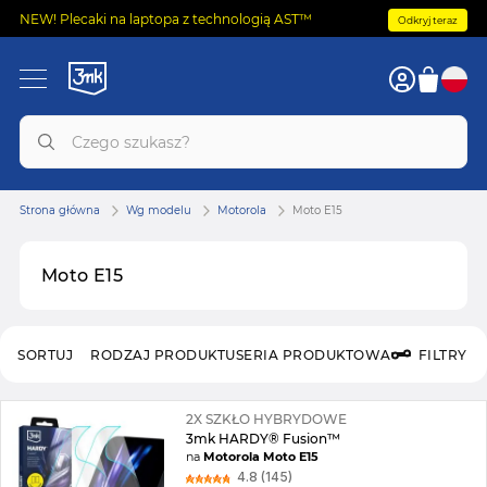
NEW! Plecaki na laptopa z technologią AST™
Odkryj teraz
Strona główna
Wg modelu
Motorola
Moto E15
Moto E15
SORTUJ
RODZAJ PRODUKTU
SERIA PRODUKTOWA
FILTRY
2X SZKŁO HYBRYDOWE
3mk HARDY® Fusion™
na
Motorola Moto E15
4.8 (145)