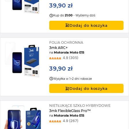
39,90 zł
Kup do
21:00
- Wyślemy dziś
Dodaj do koszyka
FOLIA OCHRONNA
3mk ARC+
na
Motorola Moto E15
4.9 (305)
39,90 zł
Wysyłka w 1–2 dni robocze
Dodaj do koszyka
NIETŁUKĄCE SZKŁO HYBRYDOWE
3mk FlexibleGlass Pro™
na
Motorola Moto E15
4.9 (267)