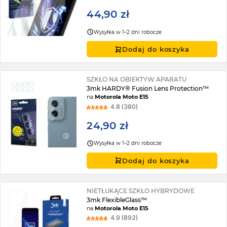
44,90 zł
Wysyłka w 1–2 dni robocze
Dodaj do koszyka
SZKŁO NA OBIEKTYW APARATU
3mk HARDY® Fusion Lens Protection™
na
Motorola Moto E15
4.8 (380)
24,90 zł
Wysyłka w 1–2 dni robocze
Dodaj do koszyka
NIETŁUKĄCE SZKŁO HYBRYDOWE
3mk FlexibleGlass™
na
Motorola Moto E15
4.9 (892)