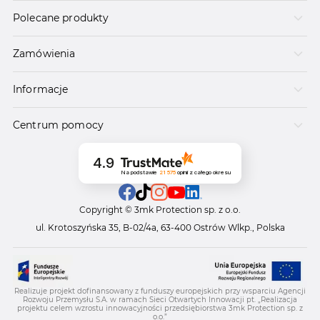
Polecane produkty
Zamówienia
Informacje
Centrum pomocy
4.9
Na podstawie
21 575
opinii
z całego okresu
Copyright © 3mk Protection sp. z o.o.
ul. Krotoszyńska 35, B-02/4a, 63-400 Ostrów Wlkp., Polska
Realizuje projekt dofinansowany z funduszy europejskich przy wsparciu Agencji
Rozwoju Przemysłu S.A. w ramach Sieci Otwartych Innowacji pt. „Realizacja
projektu celem wzrostu innowacyjności przedsiębiorstwa 3mk Protection sp. z
o.o.”