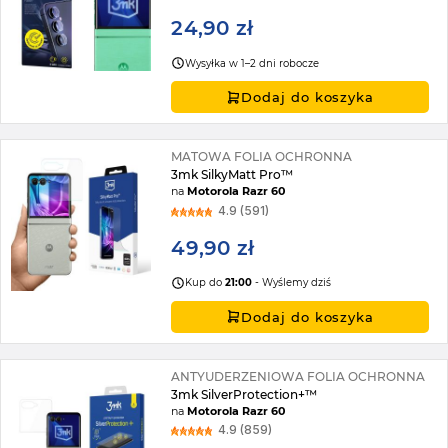
24,90 zł
Wysyłka w 1–2 dni robocze
Dodaj do koszyka
MATOWA FOLIA OCHRONNA
3mk SilkyMatt Pro™
na
Motorola Razr 60
4.9 (591)
49,90 zł
Kup do
21:00
- Wyślemy dziś
Dodaj do koszyka
ANTYUDERZENIOWA FOLIA OCHRONNA
3mk SilverProtection+™
na
Motorola Razr 60
4.9 (859)