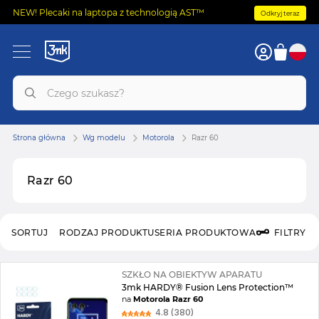
NEW! Plecaki na laptopa z technologią AST™
Odkryj teraz
Strona główna
Wg modelu
Motorola
Razr 60
Razr 60
SORTUJ
RODZAJ PRODUKTU
SERIA PRODUKTOWA
FILTRY
SZKŁO NA OBIEKTYW APARATU
3mk HARDY® Fusion Lens Protection™
na
Motorola Razr 60
4.8 (380)