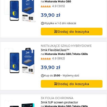
na
Motorola Moto G60
4.9 (305)
39,90 zł
Wysyłka w 1–2 dni robocze
Dodaj do koszyka
NIETŁUKĄCE SZKŁO HYBRYDOWE
3mk FlexibleGlass™
na
Motorola Moto G60 / Moto G60s
4.9 (892)
39,90 zł
Kup do
21:00
- Wyślemy dziś
Dodaj do koszyka
3X FOLIA OCHRONNA
3mk 1UP screen protector
na
Motorola Moto G60 / Moto G60s