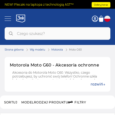
NEW! Plecaki na laptopa z technologią AST™
Odkryj teraz
Strona główna
Wg modelu
Motorola
Moto G60
Motorola Moto G60 - Akcesoria ochronne
Akcesoria do Motorola Moto G60. Wszystko, czego
potrzebujesz, by uchronić swój telefon! Ochronne szkła
hybrydowe i hartowane, etui i case'y, folie ochronne do
rozwiń
Motorola Moto G60.
SORTUJ
MODEL
RODZAJ PRODUKTU
FILTRY