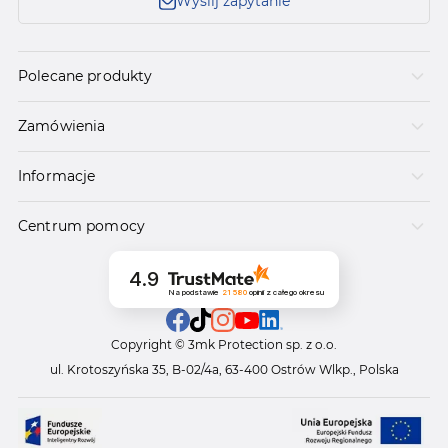
Wyślij zapytanie
Polecane produkty
Zamówienia
Informacje
Centrum pomocy
4.9
Na podstawie
21 580
opinii
z całego okresu
Copyright © 3mk Protection sp. z o.o.
ul. Krotoszyńska 35, B-02/4a, 63-400 Ostrów Wlkp., Polska