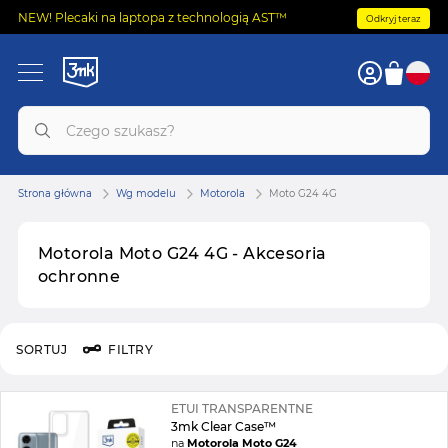
NEW! Plecaki na laptopa z technologią AST™
Odkryj teraz
Strona główna
Wg modelu
Motorola
Moto G24 4G
Motorola Moto G24 4G - Akcesoria
ochronne
SORTUJ
FILTRY
ETUI TRANSPARENTNE
3mk Clear Case™
na
Motorola Moto G24