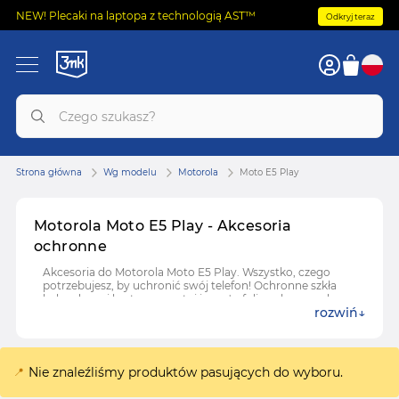
NEW! Plecaki na laptopa z technologią AST™
Odkryj teraz
Strona główna
Wg modelu
Motorola
Moto E5 Play
Motorola Moto E5 Play - Akcesoria
ochronne
Akcesoria do Motorola Moto E5 Play. Wszystko, czego
potrzebujesz, by uchronić swój telefon! Ochronne szkła
hybrydowe i hartowane, etui i case'y, folie ochronne do
rozwiń
Motorola Moto E5 Play.
Nie znaleźliśmy produktów pasujących do wyboru.