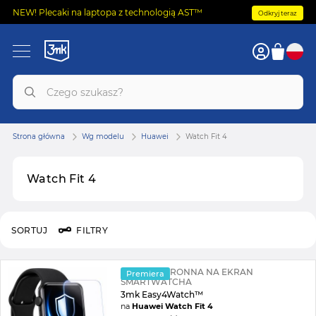
NEW! Plecaki na laptopa z technologią AST™
Odkryj teraz
Strona główna
Wg modelu
Huawei
Watch Fit 4
Watch Fit 4
SORTUJ
FILTRY
FOLIA OCHRONNA NA EKRAN
Premiera
SMARTWATCHA
3mk Easy4Watch™
na
Huawei Watch Fit 4