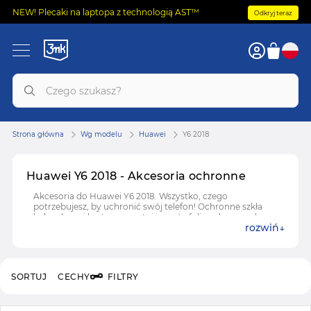
NEW! Plecaki na laptopa z technologią AST™
Odkryj teraz
Strona główna
Wg modelu
Huawei
Y6 2018
Huawei Y6 2018 - Akcesoria ochronne
Akcesoria do Huawei Y6 2018. Wszystko, czego
potrzebujesz, by uchronić swój telefon! Ochronne szkła
hybrydowe i hartowane, etui i case'y, folie ochronne do
rozwiń
Huawei Y6 2018.
SORTUJ
CECHY
FILTRY