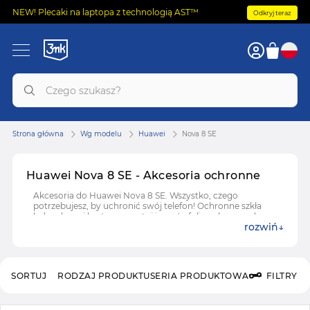
NEW! Plecaki na laptopa z technologią AST™
Odkryj teraz
Strona główna
Wg modelu
Huawei
Nova 8 SE
Huawei Nova 8 SE - Akcesoria ochronne
Akcesoria do Huawei Nova 8 SE. Wszystko, czego
potrzebujesz, by uchronić swój telefon! Ochronne szkła
hybrydowe i hartowane, etui i case'y, folie ochronne do
rozwiń
Huawei Nova 8 SE.
SORTUJ
RODZAJ PRODUKTU
SERIA PRODUKTOWA
FILTRY