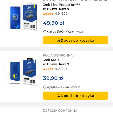
ANTYUDERZENIOWA FOLIA OCHRONNA
3mk SilverProtection+™
na
Huawei Nova 9
4.9 (859)
49,90 zł
Kup do
21:00
- Wyślemy dziś
Dodaj do koszyka
FOLIA OCHRONNA
3mk ARC+
na
Huawei Nova 9
4.9 (305)
39,90 zł
Wysyłka w 1–2 dni robocze
Dodaj do koszyka
3X FOLIA OCHRONNA