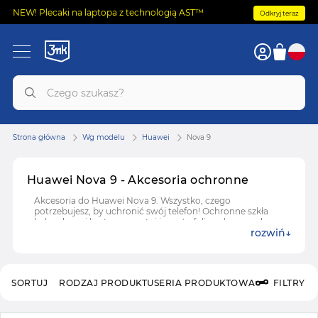
NEW! Plecaki na laptopa z technologią AST™
Odkryj teraz
Strona główna
Wg modelu
Huawei
Nova 9
Huawei Nova 9 - Akcesoria ochronne
Akcesoria do Huawei Nova 9. Wszystko, czego
potrzebujesz, by uchronić swój telefon! Ochronne szkła
hybrydowe i hartowane, etui i case'y, folie ochronne do
rozwiń
Huawei Nova 9.
SORTUJ
RODZAJ PRODUKTU
SERIA PRODUKTOWA
FILTRY