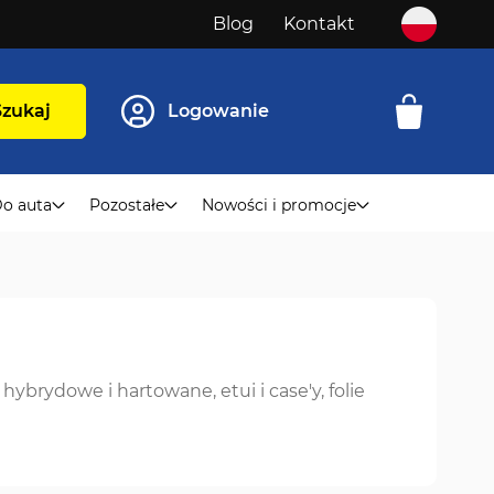
Blog
Kontakt
Szukaj
Logowanie
o auta
Pozostałe
Nowości i promocje
ybrydowe i hartowane, etui i case'y, folie