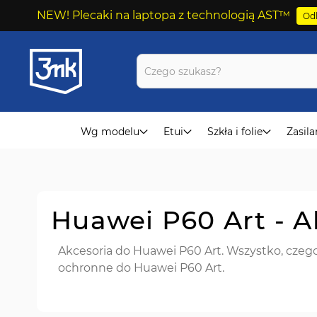
NEW! Plecaki na laptopa z technologią AST™
Odk
Przejdź
do
treści
Wg modelu
Etui
Szkła i folie
Zasila
Huawei P60 Art - 
Akcesoria do Huawei P60 Art. Wszystko, czego 
ochronne do Huawei P60 Art.