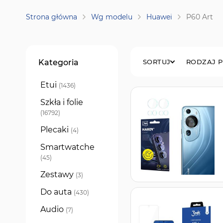
Strona główna
Wg modelu
Huawei
P60 Art
Filtry
Kategoria
SORTUJ
RODZAJ 
Etui
produkty
1436
Szkła i folie
produkty
16792
Plecaki
produkty
4
Smartwatche
produkty
45
Zestawy
produkty
3
Do auta
produkty
430
Audio
produkty
7