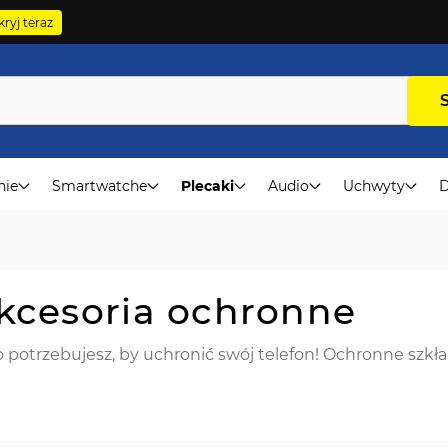
ryj teraz
nie
Smartwatche
Plecaki
Audio
Uchwyty
D
Akcesoria ochronne
potrzebujesz, by uchronić swój telefon! Ochronne szkła h