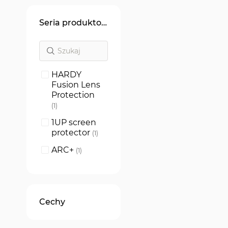
Seria produktowa
HARDY
Fusion Lens
Protection
produkt
1
1UP screen
protector
produkt
1
ARC+
produkt
1
Cechy