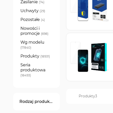
Zasilanie
produkty
74
Uchwyty
produkty
29
Pozostałe
produkty
4
Nowości i
promocje
produkty
698
Wg modelu
produkty
17840
Produkty
produkty
18931
Seria
produktowa
produkty
18493
Produkty
3
Rodzaj produktu