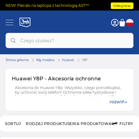
NEW! Plecaki na laptopa z technologią AST™
Odkryj teraz
Strona główna
Wg modelu
Huawei
Y8P
Huawei Y8P - Akcesoria ochronne
Akcesoria do Huawei Y8p. Wszystko, czego potrzebujesz,
by uchronić swój telefon! Ochronne szkła hybrydowe i
hartowane, etui i case'y, folie ochronne do Huawei Y8p.
rozwiń
SORTUJ
RODZAJ PRODUKTU
SERIA PRODUKTOWA
FILTRY