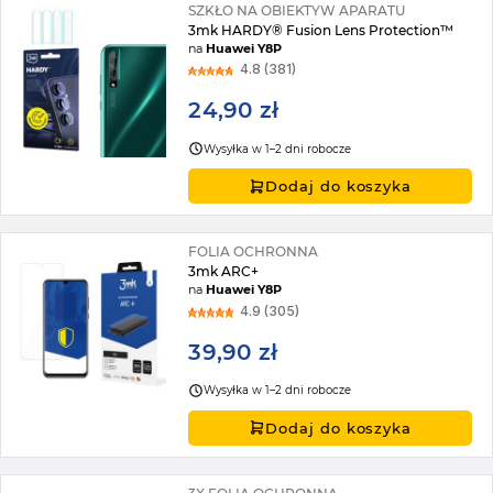
SZKŁO NA OBIEKTYW APARATU
3mk HARDY® Fusion Lens Protection™
na
Huawei Y8P
4.8 (381)
24,90 zł
Wysyłka w 1–2 dni robocze
Dodaj do koszyka
FOLIA OCHRONNA
3mk ARC+
na
Huawei Y8P
4.9 (305)
39,90 zł
Wysyłka w 1–2 dni robocze
Dodaj do koszyka