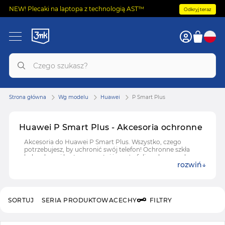
NEW! Plecaki na laptopa z technologią AST™
Odkryj teraz
Strona główna
Wg modelu
Huawei
P Smart Plus
Huawei P Smart Plus - Akcesoria ochronne
Akcesoria do Huawei P Smart Plus. Wszystko, czego
potrzebujesz, by uchronić swój telefon! Ochronne szkła
hybrydowe i hartowane, etui i case'y, folie ochronne do
rozwiń
Huawei P Smart Plus.
SORTUJ
SERIA PRODUKTOWA
CECHY
FILTRY