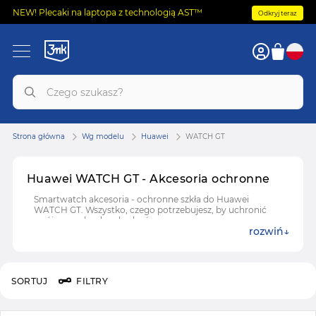
NEW! Plecaki na laptopa z technologią AST™
Odkryj teraz
Strona główna
Wg modelu
Huawei
WATCH GT
Huawei WATCH GT - Akcesoria ochronne
Smartwatch akcesoria - ochronne szkła do Huawei
WATCH GT. Wszystko, czego potrzebujesz, by uchronić
swój zegarek od uszkodzeń.
rozwiń
SORTUJ
FILTRY