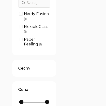
Hardy Fusion
produkt
1
FlexibleGlass
produkt
1
Paper
Feeling
produkt
1
Cechy
Cena