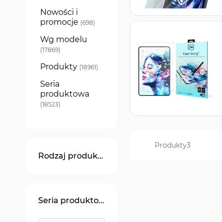
Nowości i
promocje
produkty
698
Wg modelu
produkty
17869
Produkty
produkty
18961
Seria
produktowa
produkty
18523
Produkty
3
Rodzaj produktu
Seria produktowa