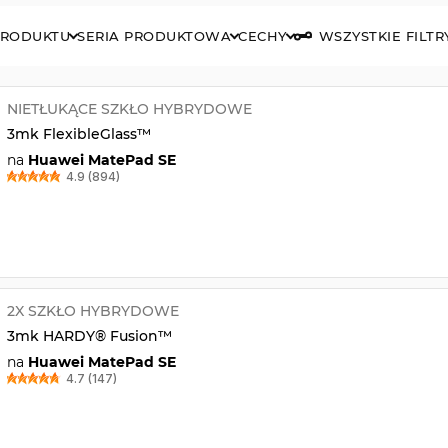
PRODUKTU
SERIA PRODUKTOWA
CECHY
WSZYSTKIE FILTR
NIETŁUKĄCE SZKŁO HYBRYDOWE
3mk FlexibleGlass™
na
Huawei MatePad SE
4.9 (894)
2X SZKŁO HYBRYDOWE
3mk HARDY® Fusion™
na
Huawei MatePad SE
4.7 (147)