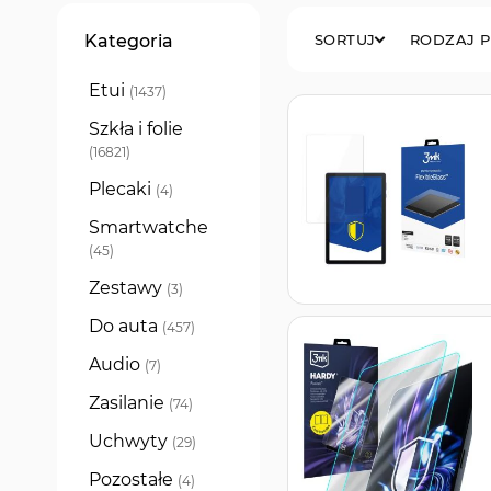
Filtry
Kategoria
SORTUJ
RODZAJ 
Etui
produkty
1437
Szkła i folie
produkty
16821
Plecaki
produkty
4
Smartwatche
produkty
45
Zestawy
produkty
3
Do auta
produkty
457
Audio
produkty
7
Zasilanie
produkty
74
Uchwyty
produkty
29
Pozostałe
produkty
4