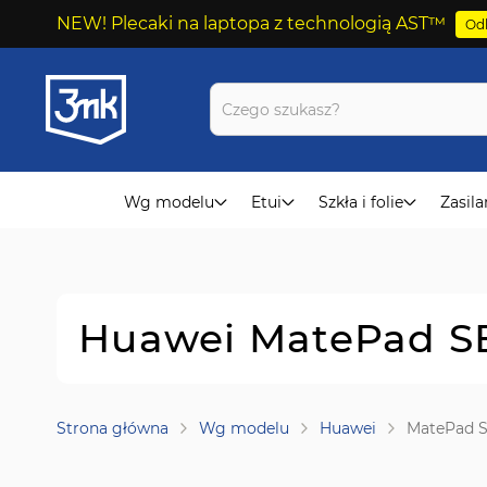
NEW! Plecaki na laptopa z technologią AST™
Odk
Przejdź
do
treści
Wg modelu
Etui
Szkła i folie
Zasila
Huawei MatePad SE
Strona główna
Wg modelu
Huawei
MatePad 