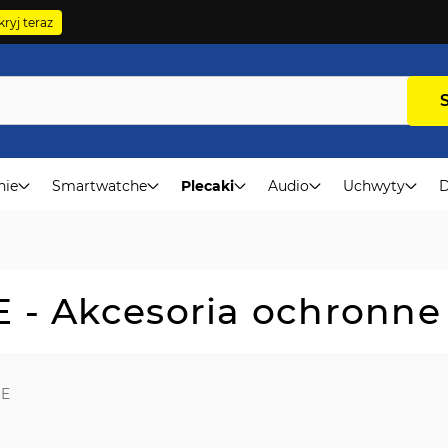
ryj teraz
nie
Smartwatche
Plecaki
Audio
Uchwyty
D
 - Akcesoria ochronne
SE