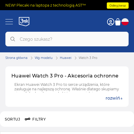
NEW! Plecaki na laptopa z technologią AST™
Odkryj teraz
Strona główna
Wg modelu
Huawei
Watch 3 Pro
Huawei Watch 3 Pro - Akcesoria ochronne
Ekran Huawei Watch 3 Pro to serce urządzenia, które
zasługuje na najlepszą ochronę. Właśnie dlatego skupiamy
się na foliach ochronnych, które są specjalnie
rozwiń
zaprojektowane, aby chronić delikatny ekran
smartwatcha. Folia ochronna na ekran zegarka to
kluczowy element, który chroni przed zarysowaniami,
otarciami i innymi codziennymi zagrożeniami.
SORTUJ
FILTRY