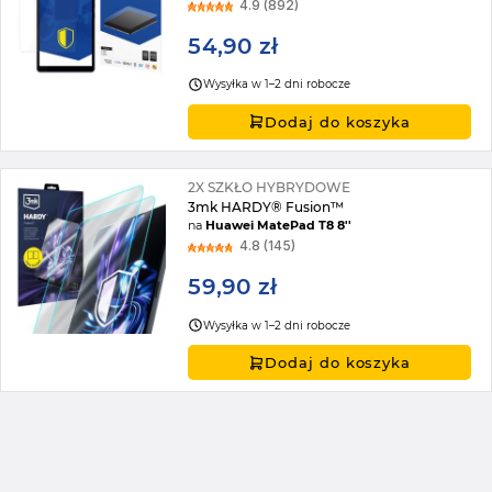
4.9 (892)
54,90 zł
Wysyłka w 1–2 dni robocze
Dodaj do koszyka
2X SZKŁO HYBRYDOWE
3mk HARDY® Fusion™
na
Huawei MatePad T8 8''
4.8 (145)
59,90 zł
Wysyłka w 1–2 dni robocze
Dodaj do koszyka