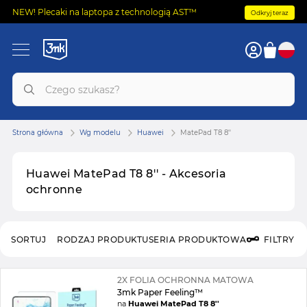
NEW! Plecaki na laptopa z technologią AST™
Odkryj teraz
Strona główna
Wg modelu
Huawei
MatePad T8 8''
Huawei MatePad T8 8'' - Akcesoria
ochronne
SORTUJ
RODZAJ PRODUKTU
SERIA PRODUKTOWA
FILTRY
2X FOLIA OCHRONNA MATOWA
3mk Paper Feeling™
na
Huawei MatePad T8 8''