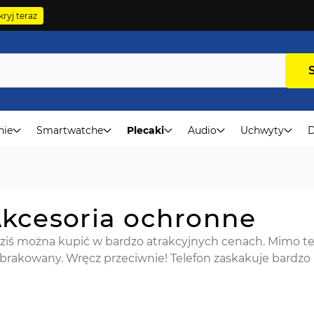
ryj teraz
nie
Smartwatche
Plecaki
Audio
Uchwyty
D
Akcesoria ochronne
ziś można kupić w bardzo atrakcyjnych cenach. Mimo tego
brakowany. Wręcz przeciwnie! Telefon zaskakuje bardzo 