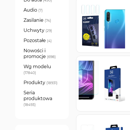
430
Audio
produkty
7
Zasilanie
produkty
74
Uchwyty
produkty
29
Pozostałe
produkty
4
Nowości i
promocje
produkty
698
Wg modelu
produkty
17840
Produkty
produkty
18931
Seria
produktowa
produkty
18493