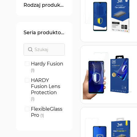
Rodzaj produktu
Seria produktowa
Hardy Fusion
produkt
1
HARDY
Fusion Lens
Protection
produkt
1
FlexibleGlass
Pro
produkt
1
FlexibleGlass
produkt
1