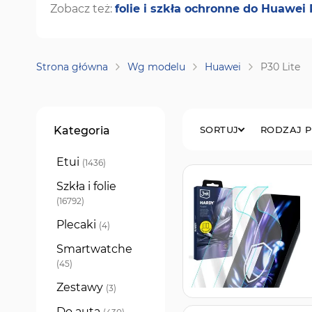
Zobacz też:
folie i szkła ochronne do Huawei 
Strona główna
Wg modelu
Huawei
P30 Lite
Filtry
Kategoria
SORTUJ
RODZAJ 
Etui
produkty
1436
Szkła i folie
produkty
16792
Plecaki
produkty
4
Smartwatche
produkty
45
Zestawy
produkty
3
Do auta
produkty