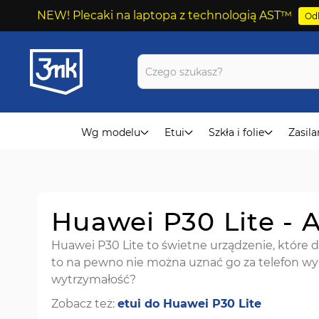
NEW! Plecaki na laptopa z technologią AST™
Odk
Przejdź
do
treści
Wg modelu
Etui
Szkła i folie
Zasila
Huawei P30 Lite - 
Huawei P30 Lite to świetne urządzenie, które d
to na pewno nie można uznać go za telefon wy
wytrzymałość?
Zobacz też:
etui do Huawei P30 Lite