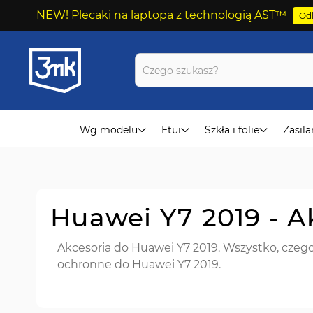
NEW! Plecaki na laptopa z technologią AST™
Odk
Przejdź
do
treści
Wg modelu
Etui
Szkła i folie
Zasila
Huawei Y7 2019 - A
Akcesoria do Huawei Y7 2019. Wszystko, czego 
ochronne do Huawei Y7 2019.