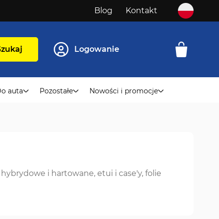
Blog
Kontakt
Szukaj
Logowanie
o auta
Pozostałe
Nowości i promocje
ybrydowe i hartowane, etui i case'y, folie