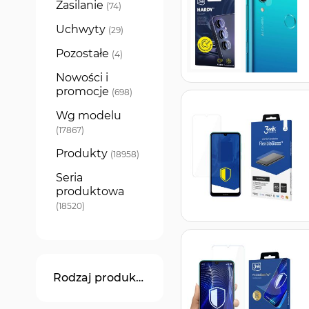
Zasilanie
produkty
74
Uchwyty
produkty
29
Pozostałe
produkty
4
Nowości i
promocje
produkty
698
Wg modelu
produkty
17867
Produkty
produkty
18958
Seria
produktowa
produkty
18520
Rodzaj produktu