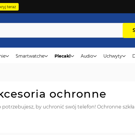
ryj teraz
nie
Smartwatche
Plecaki
Audio
Uchwyty
D
kcesoria ochronne
potrzebujesz, by uchronić swój telefon! Ochronne szkła h