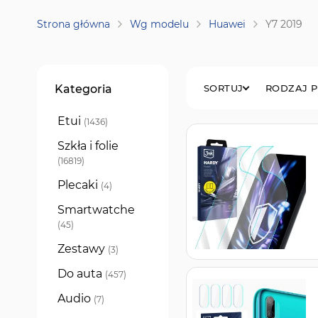
Strona główna
Wg modelu
Huawei
Y7 2019
Filtry
Kategoria
SORTUJ
RODZAJ 
Etui
produkty
1436
Szkła i folie
produkty
16819
Plecaki
produkty
4
Smartwatche
produkty
45
Zestawy
produkty
3
Do auta
produkty
457
Audio
produkty
7