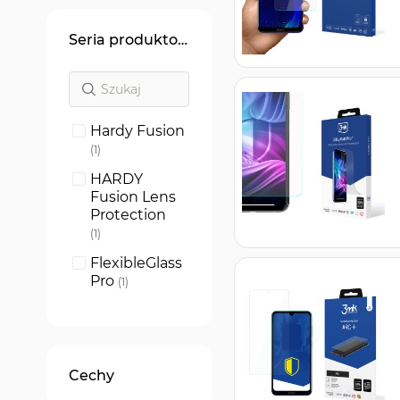
Seria produktowa
Hardy Fusion
produkt
1
HARDY
Fusion Lens
Protection
produkt
1
FlexibleGlass
Pro
produkt
1
FlexibleGlass
produkt
1
SilkyMatt Pro
Cechy
produkt
1