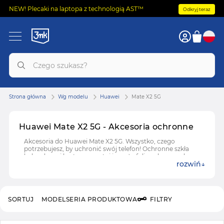
NEW! Plecaki na laptopa z technologią AST™
Odkryj teraz
Strona główna
Wg modelu
Huawei
Mate X2 5G
Huawei Mate X2 5G - Akcesoria ochronne
Akcesoria do Huawei Mate X2 5G. Wszystko, czego
potrzebujesz, by uchronić swój telefon! Ochronne szkła
hybrydowe i hartowane, etui i case'y, folie ochronne do
rozwiń
Huawei Mate X2 5G.
SORTUJ
MODEL
SERIA PRODUKTOWA
FILTRY