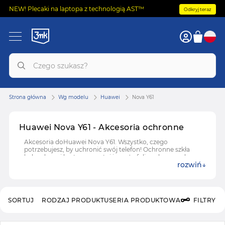
NEW! Plecaki na laptopa z technologią AST™
Odkryj teraz
Strona główna
Wg modelu
Huawei
Nova Y61
Huawei Nova Y61 - Akcesoria ochronne
Akcesoria doHuawei Nova Y61. Wszystko, czego
potrzebujesz, by uchronić swój telefon! Ochronne szkła
hybrydowe i hartowane, etui i case'y, folie ochronne do
rozwiń
Huawei Nova Y61.
SORTUJ
RODZAJ PRODUKTU
SERIA PRODUKTOWA
FILTRY