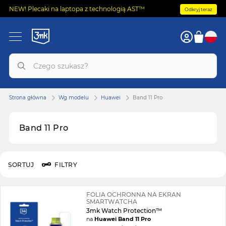
NEW! Plecaki na laptopa z technologią AST™
Odkryj teraz
Strona główna
Wg modelu
Huawei
Band 11 Pro
Band 11 Pro
SORTUJ
FILTRY
FOLIA OCHRONNA NA EKRAN
SMARTWATCHA
3mk Watch Protection™
na
Huawei Band 11 Pro