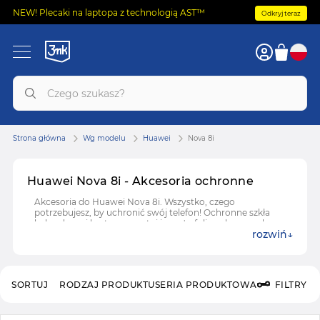
NEW! Plecaki na laptopa z technologią AST™
Odkryj teraz
Strona główna
Wg modelu
Huawei
Nova 8i
Huawei Nova 8i - Akcesoria ochronne
Akcesoria do Huawei Nova 8i. Wszystko, czego
potrzebujesz, by uchronić swój telefon! Ochronne szkła
hybrydowe i hartowane, etui i case'y, folie ochronne do
rozwiń
Huawei Nova 8i.
SORTUJ
RODZAJ PRODUKTU
SERIA PRODUKTOWA
FILTRY