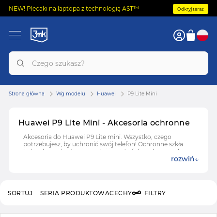
NEW! Plecaki na laptopa z technologią AST™
Odkryj teraz
Strona główna
Wg modelu
Huawei
P9 Lite Mini
Huawei P9 Lite Mini - Akcesoria ochronne
Akcesoria do Huawei P9 Lite mini. Wszystko, czego
potrzebujesz, by uchronić swój telefon! Ochronne szkła
hybrydowe i hartowane, etui i case'y, folie ochronne do
rozwiń
Huawei P9 Lite mini.
SORTUJ
SERIA PRODUKTOWA
CECHY
FILTRY