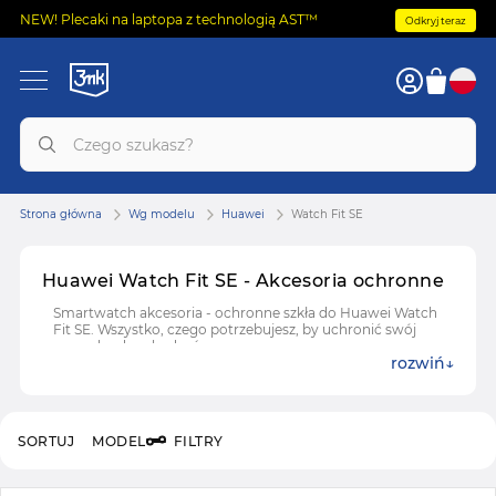
NEW! Plecaki na laptopa z technologią AST™
Odkryj teraz
Strona główna
Wg modelu
Huawei
Watch Fit SE
Huawei Watch Fit SE - Akcesoria ochronne
Smartwatch akcesoria - ochronne szkła do Huawei Watch
Fit SE. Wszystko, czego potrzebujesz, by uchronić swój
zegarek od uszkodzeń.
rozwiń
SORTUJ
MODEL
FILTRY