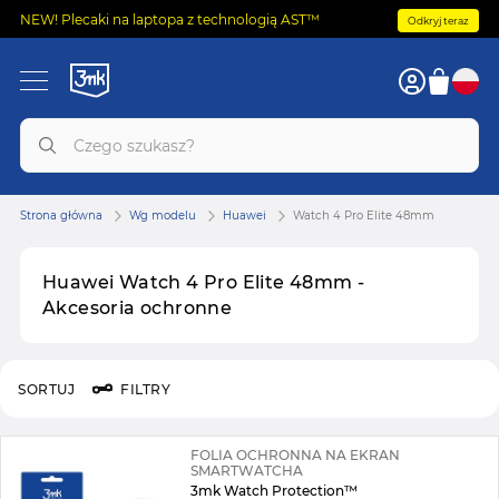
NEW! Plecaki na laptopa z technologią AST™
Odkryj teraz
Strona główna
Wg modelu
Huawei
Watch 4 Pro Elite 48mm
Huawei Watch 4 Pro Elite 48mm -
Akcesoria ochronne
SORTUJ
FILTRY
FOLIA OCHRONNA NA EKRAN
SMARTWATCHA
3mk Watch Protection™