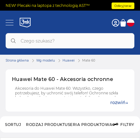
NEW! Plecaki na laptopa z technologią AST™
Odkryj teraz
Strona główna
Wg modelu
Huawei
Mate 60
Huawei Mate 60 - Akcesoria ochronne
Akcesoria do Huawei Mate 60. Wszystko, czego
potrzebujesz, by uchronić swój telefon! Ochronne szkła
hybrydowe i hartowane, etui i case'y, folie ochronne do
rozwiń
Huawei Mate 60.
SORTUJ
RODZAJ PRODUKTU
SERIA PRODUKTOWA
FILTRY