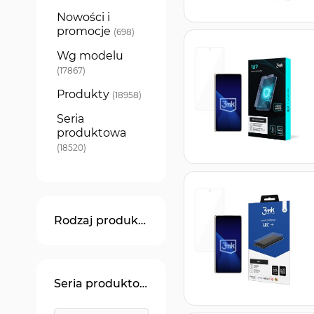
Nowości i
promocje
produkty
698
Wg modelu
produkty
17867
Produkty
produkty
18958
Seria
produktowa
produkty
18520
Rodzaj produktu
Seria produktowa