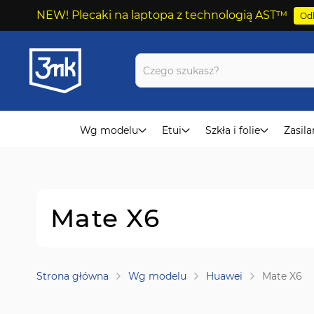
NEW! Plecaki na laptopa z technologią AST™
Odk
Przejdź
do
treści
Wg modelu
Etui
Szkła i folie
Zasila
Mate X6
Strona główna
Wg modelu
Huawei
Mate X6