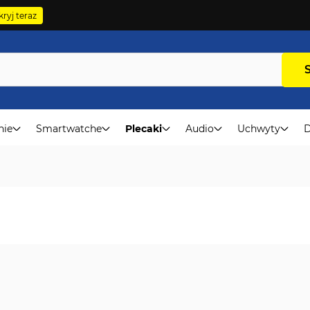
ryj teraz
nie
Smartwatche
Plecaki
Audio
Uchwyty
D