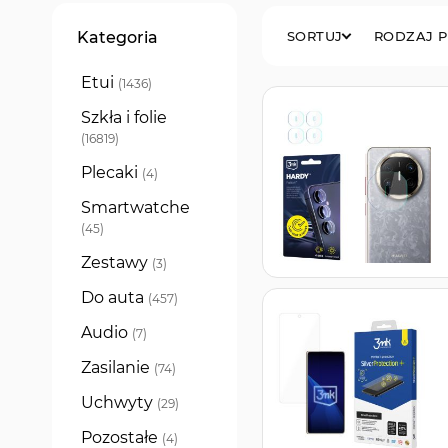
Filtry
Kategoria
SORTUJ
RODZAJ 
Etui
produkty
1436
Szkła i folie
produkty
16819
Plecaki
produkty
4
Smartwatche
produkty
45
Zestawy
produkty
3
Do auta
produkty
457
Audio
produkty
7
Zasilanie
produkty
74
Uchwyty
produkty
29
Pozostałe
produkty
4