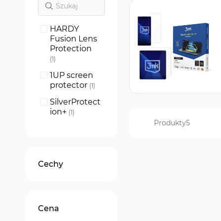
HARDY
Fusion Lens
Protection
produkt
1
1UP screen
protector
produkt
1
SilverProtect
ion+
produkt
1
Produkty
5
SilverProtect
ion+ Folded
Edition
produkt
1
Cechy
ARC+
produkt
1
Cena